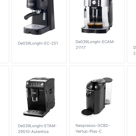
De039Longhi-ECAM-
De039Longhi-EC-251
D
21117
2
Nespresso-GCB2-
De039Longhi-ETAM-
Vertuo-Plus-C
29510-Autentica