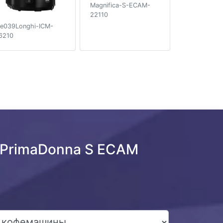
Magnifica-S-ECAM-
22110
e039Longhi-ICM-
6210
 PrimaDonna S ECAM