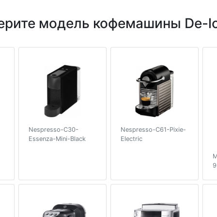
ерите модель кофемашины De-lo
Nespresso-C30-
Nespresso-C61-Pixie-
Essenza-Mini-Black
Electric
M
9