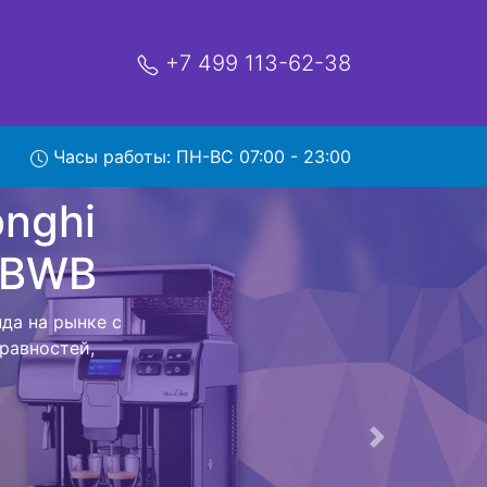
+7 499 113-62-38
Часы работы: ПН-ВС 07:00 - 23:00
aDonna
ервис
 PrimaDonna S
ершения всех
 с мастером до
Следующая