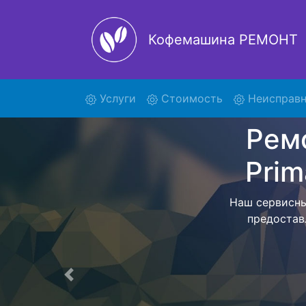
Кофемашина РЕМОНТ
(current)
Услуги
Стоимость
Неисправн
Ремон
S EC
Мы предостав
ECAM 26455B
работ привезе
Предыдущая