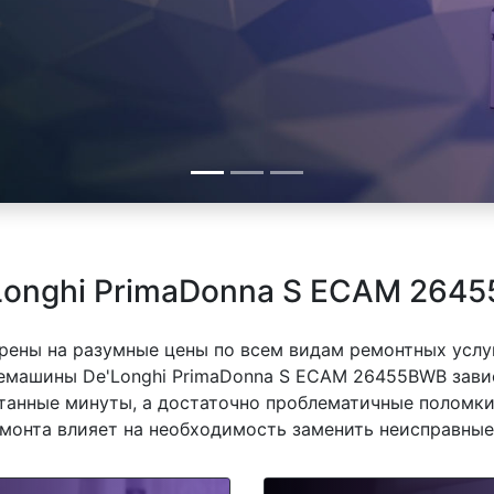
Longhi PrimaDonna S ECAM 264
рены на разумные цены по всем видам ремонтных услуг
машины De'Longhi PrimaDonna S ECAM 26455BWB зависи
танные минуты, а достаточно проблематичные поломки
емонта влияет на необходимость заменить неисправные