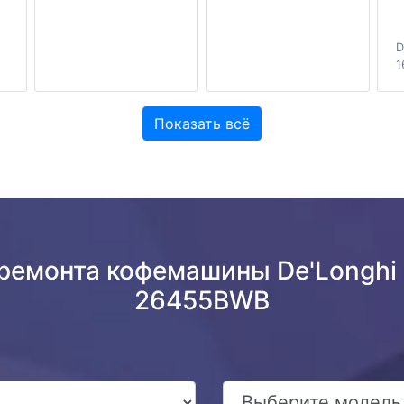
D
1
Показать всё
 ремонта кофемашины De'Longhi
26455BWB