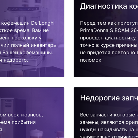
Диагностика к
 кофемашин De'Longhi
Перед тем как приступ
ткое время. Вам не
PrimaDonna S ECAM 26
мент поскольку у
проведет диагностику 
ичии полный инвентарь
точно в курсе причины
я Вашей кофемашины.
не придется повторно 
и недорого.
поломок.
Недорогие зап
ом всех нюансов,
Все запчасти которые 
время прибытия
замены, являются ориг
я.
нужды накидывать на н
значительно отличаетс