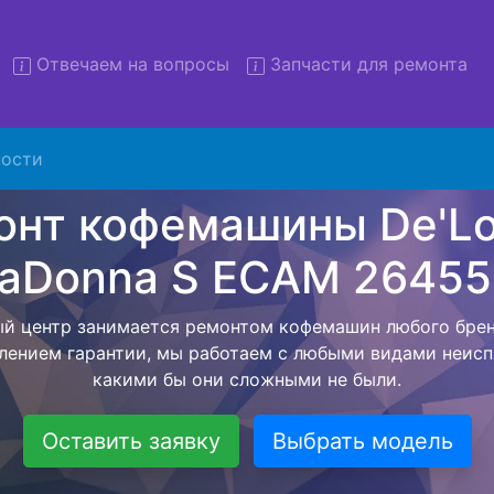
Отвечаем на вопросы
Запчасти для ремонта
ости
т кофемашин De'Longhi Prim
AM 26455BWB с вывозом в с
ляем бесплатную услугу - ремонт кофемашин De'Longhi
WB с вывозом техники в сервисный центр, а после зав
м обратно. Цена фиксируется с момента согласования
возвращения бытовой техники обратно владельцу.
Оставить заявку
Выбрать модель