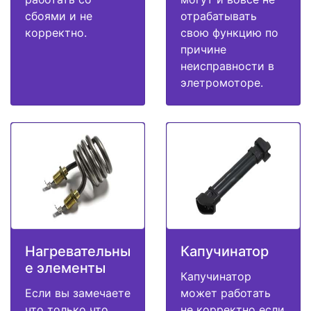
сбоями и не
отрабатывать
корректно.
свою функцию по
причине
неисправности в
элетромоторе.
Нагревательны
Капучинатор
е элементы
Капучинатор
Если вы замечаете
может работать
что только что
не корректно если