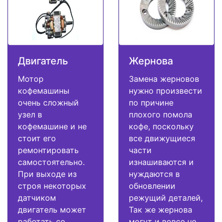
Двигатель
Жернова
Мотор
Замена жерновов
кофемашины
нужно произвести
очень сложный
по причине
узел в
плохого помола
кофемашине и не
кофе, поскольку
стоит его
все движущиеся
ремонтировать
части
самостоятельно.
изнашиваются и
При выходе из
нуждаются в
строя некоторых
обновлении
датчиком
режущий деталей,
двигатель может
Так же жернова
работать со
могут и вовсе не