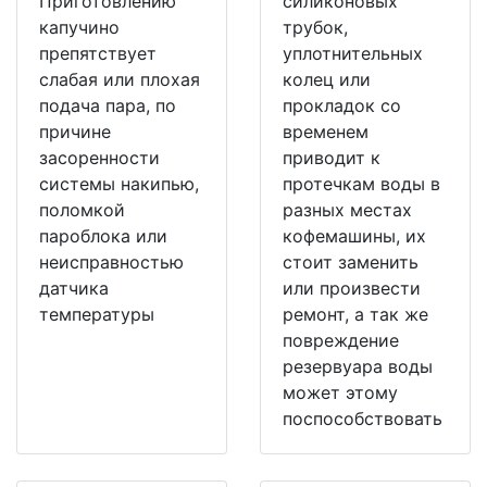
Приготовлению
силиконовых
капучино
трубок,
препятствует
уплотнительных
слабая или плохая
колец или
подача пара, по
прокладок со
причине
временем
засоренности
приводит к
системы накипью,
протечкам воды в
поломкой
разных местах
пароблока или
кофемашины, их
неисправностью
стоит заменить
датчика
или произвести
температуры
ремонт, а так же
повреждение
резервуара воды
может этому
поспособствовать