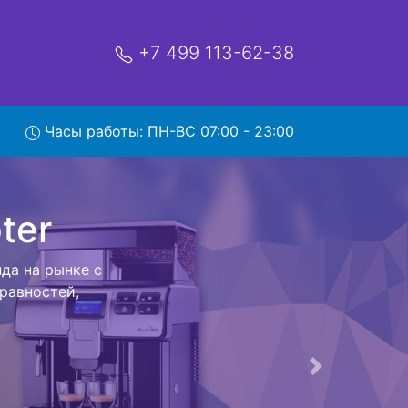
+7 499 113-62-38
Часы работы: ПН-ВС 07:00 - 23:00
зом в
 с вывозом
зем обратно.
ения бытовой
Следующая