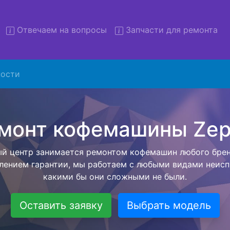
Отвечаем на вопросы
Запчасти для ремонта
ости
нт кофемашин Zepter с выво
сервис
тавляем бесплатную услугу - ремонт кофемашин Zepter
ервисный центр, а после завершения всех работ приве
уется с момента согласования с мастером до возвращ
техники обратно владельцу.
Оставить заявку
Выбрать модель