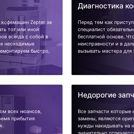
Диагностика к
кофемашин Zepter за
Перед тем как приступ
ать тот или иной
специалист обязательн
ов всегда с собой в
бесплатной основе. Чт
ые неоходимые
неисправности и в дал
ремонтируем быстро,
вызывать мастера для 
Недорогие зап
ом всех нюансов,
Все запчасти которые 
время прибытия
замены, являются ориг
я.
нужды накидывать на н
значительно отличаетс