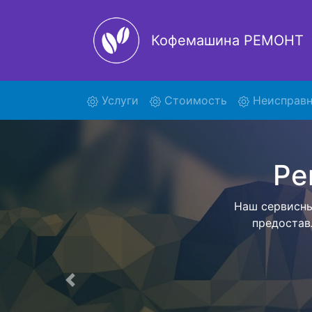
Кофемашина РЕМОНТ
(current)
Услуги
Стоимость
Неисправн
Ремо
Мы предос
техники в с
Цена фиксир
Предыдущая