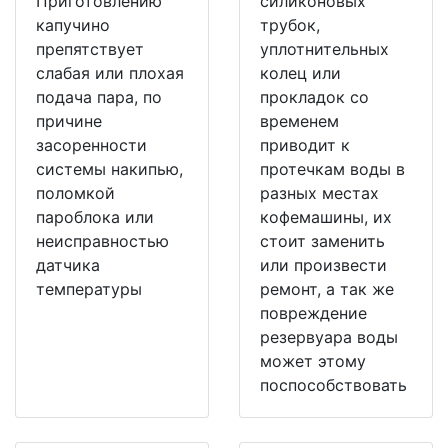
Приготовлению
силиконовых
капучино
трубок,
препятствует
уплотнительных
слабая или плохая
колец или
подача пара, по
прокладок со
причине
временем
засоренности
приводит к
системы накипью,
протечкам воды в
поломкой
разных местах
пароблока или
кофемашины, их
неисправностью
стоит заменить
датчика
или произвести
температуры
ремонт, а так же
повреждение
резервуара воды
может этому
поспособствовать