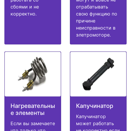
сбоями и не
отрабатывать
корректно.
свою функцию по
причине
неисправности в
элетромоторе.
Нагревательны
Капучинатор
е элементы
Капучинатор
Если вы замечаете
может работать
что только что
не корректно если