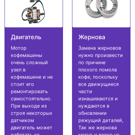
Двигатель
Жернова
Мотор
Замена жерновов
кофемашины
нужно произвести
очень сложный
по причине
узел в
плохого помола
кофемашине и не
кофе, поскольку
стоит его
все движущиеся
ремонтировать
части
самостоятельно.
изнашиваются и
При выходе из
нуждаются в
строя некоторых
обновлении
датчиком
режущий деталей,
двигатель может
Так же жернова
работать со
могут и вовсе не