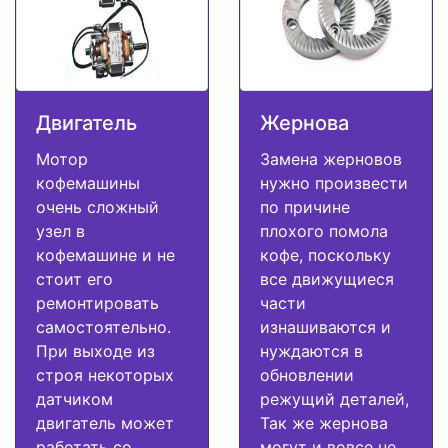
Двигатель
Жернова
Мотор
Замена жерновов
кофемашины
нужно произвести
очень сложный
по причине
узел в
плохого помола
кофемашине и не
кофе, поскольку
стоит его
все движущиеся
ремонтировать
части
самостоятельно.
изнашиваются и
При выходе из
нуждаются в
строя некоторых
обновлении
датчиком
режущий деталей,
двигатель может
Так же жернова
работать со
могут и вовсе не