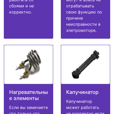
сбоями и не
отрабатывать
корректно.
свою функцию по
причине
неисправности в
элетромоторе.
Нагревательны
Капучинатор
е элементы
Капучинатор
Если вы замечаете
может работать
что только что
не корректно если