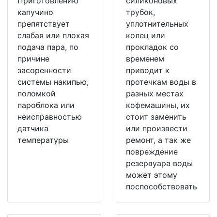
Приготовлению
силиконовых
капучино
трубок,
препятствует
уплотнительных
слабая или плохая
колец или
подача пара, по
прокладок со
причине
временем
засоренности
приводит к
системы накипью,
протечкам воды в
поломкой
разных местах
пароблока или
кофемашины, их
неисправностью
стоит заменить
датчика
или произвести
температуры
ремонт, а так же
повреждение
резервуара воды
может этому
поспособствовать