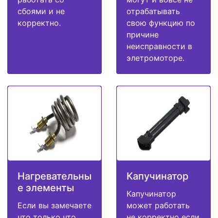
сбоями и не
отрабатывать
корректно.
свою функцию по
причине
неисправности в
элетромоторе.
Нагревательны
Капучинатор
е элементы
Капучинатор
Если вы замечаете
может работать
что только что
не корректно если