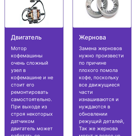
Двигатель
Жернова
Мотор
Замена жерновов
кофемашины
нужно произвести
очень сложный
по причине
узел в
плохого помола
кофемашине и не
кофе, поскольку
стоит его
все движущиеся
ремонтировать
части
самостоятельно.
изнашиваются и
При выходе из
нуждаются в
строя некоторых
обновлении
датчиком
режущий деталей,
двигатель может
Так же жернова
работать со
могут и вовсе не