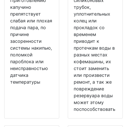
Приготовлению
силиконовых
капучино
трубок,
препятствует
уплотнительных
слабая или плохая
колец или
подача пара, по
прокладок со
причине
временем
засоренности
приводит к
системы накипью,
протечкам воды в
поломкой
разных местах
пароблока или
кофемашины, их
неисправностью
стоит заменить
датчика
или произвести
температуры
ремонт, а так же
повреждение
резервуара воды
может этому
поспособствовать