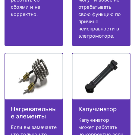
сбоями и не
отрабатывать
корректно.
свою функцию по
причине
неисправности в
элетромоторе.
Нагревательны
Капучинатор
е элементы
Капучинатор
Если вы замечаете
может работать
что только что
не корректно если