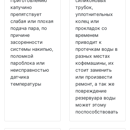
Приготовлению
силиконовых
капучино
трубок,
препятствует
уплотнительных
слабая или плохая
колец или
подача пара, по
прокладок со
причине
временем
засоренности
приводит к
системы накипью,
протечкам воды в
поломкой
разных местах
пароблока или
кофемашины, их
неисправностью
стоит заменить
датчика
или произвести
температуры
ремонт, а так же
повреждение
резервуара воды
может этому
поспособствовать