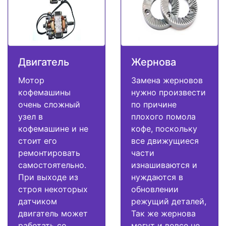
Двигатель
Жернова
Мотор
Замена жерновов
кофемашины
нужно произвести
очень сложный
по причине
узел в
плохого помола
кофемашине и не
кофе, поскольку
стоит его
все движущиеся
ремонтировать
части
самостоятельно.
изнашиваются и
При выходе из
нуждаются в
строя некоторых
обновлении
датчиком
режущий деталей,
двигатель может
Так же жернова
работать со
могут и вовсе не