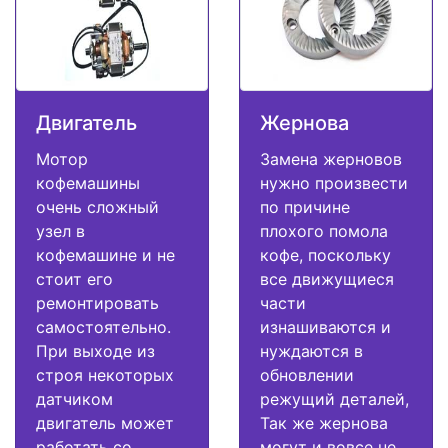
Двигатель
Жернова
Мотор
Замена жерновов
кофемашины
нужно произвести
очень сложный
по причине
узел в
плохого помола
кофемашине и не
кофе, поскольку
стоит его
все движущиеся
ремонтировать
части
самостоятельно.
изнашиваются и
При выходе из
нуждаются в
строя некоторых
обновлении
датчиком
режущий деталей,
двигатель может
Так же жернова
работать со
могут и вовсе не