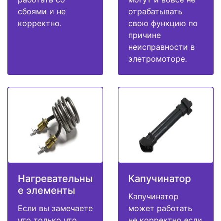
сбоями и не
отрабатывать
корректно.
свою функцию по
причине
неисправности в
элетромоторе.
Нагревательны
Капучинатор
е элементы
Капучинатор
Если вы замечаете
может работать
что только что
не корректно если