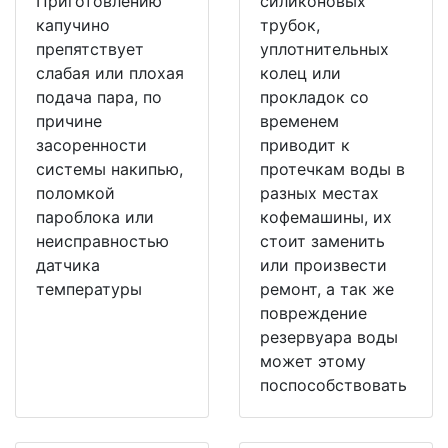
Приготовлению
силиконовых
капучино
трубок,
препятствует
уплотнительных
слабая или плохая
колец или
подача пара, по
прокладок со
причине
временем
засоренности
приводит к
системы накипью,
протечкам воды в
поломкой
разных местах
пароблока или
кофемашины, их
неисправностью
стоит заменить
датчика
или произвести
температуры
ремонт, а так же
повреждение
резервуара воды
может этому
поспособствовать