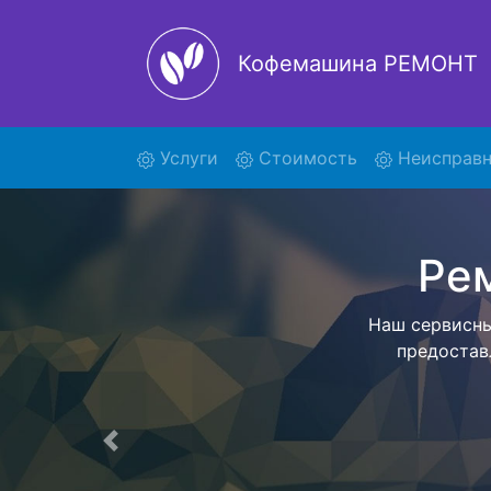
Кофемашина РЕМОНТ
(current)
Услуги
Стоимость
Неисправн
Ремон
Мы предост
техники в с
Цена фиксир
Предыдущая