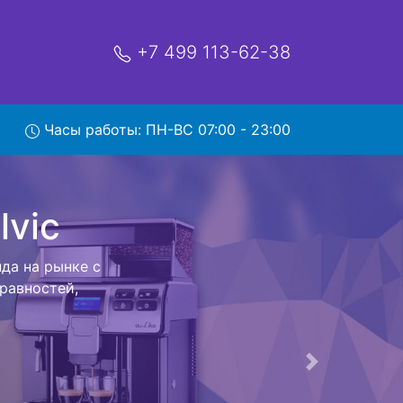
+7 499 113-62-38
Часы работы: ПН-ВС 07:00 - 23:00
озом в
c с вывозом
зем обратно.
ения бытовой
Следующая