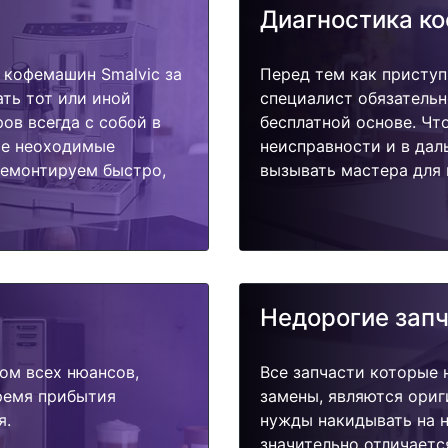
Диагностика к
кофемашин Smalvic за
Перед тем как приступ
ать тот или иной
специалист обязательн
ов всегда с собой в
бесплатной основе. Чт
ые неоходимые
неисправности и в дал
ремонтируем быстро,
вызывать мастера для 
Недорогие зап
ом всех нюансов,
Все запчасти которые 
время прибытия
замены, являются ориг
я.
нужды накидывать на н
значительно отличаетс