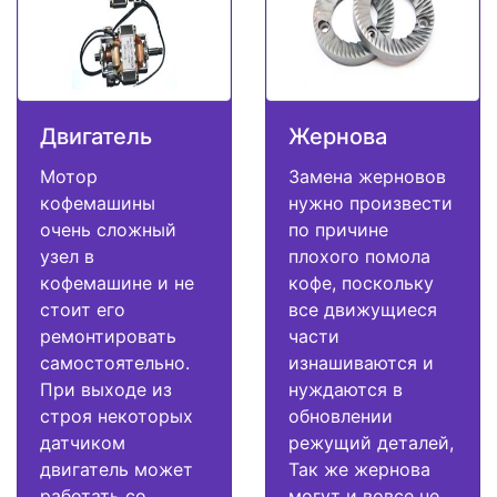
Двигатель
Жернова
Мотор
Замена жерновов
кофемашины
нужно произвести
очень сложный
по причине
узел в
плохого помола
кофемашине и не
кофе, поскольку
стоит его
все движущиеся
ремонтировать
части
самостоятельно.
изнашиваются и
При выходе из
нуждаются в
строя некоторых
обновлении
датчиком
режущий деталей,
двигатель может
Так же жернова
работать со
могут и вовсе не