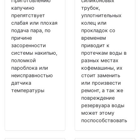
Приготовлению
силиконовых
капучино
трубок,
препятствует
уплотнительных
слабая или плохая
колец или
подача пара, по
прокладок со
причине
временем
засоренности
приводит к
системы накипью,
протечкам воды в
поломкой
разных местах
пароблока или
кофемашины, их
неисправностью
стоит заменить
датчика
или произвести
температуры
ремонт, а так же
повреждение
резервуара воды
может этому
поспособствовать