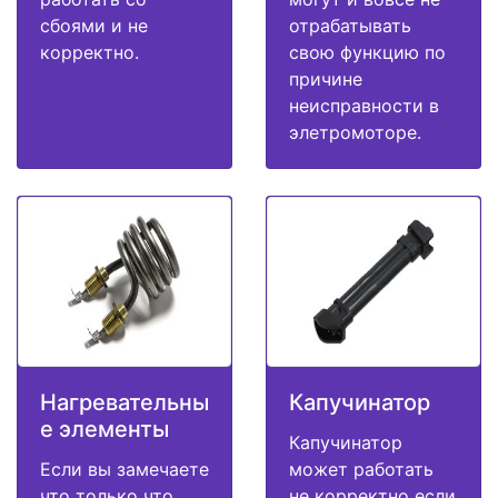
сбоями и не
отрабатывать
корректно.
свою функцию по
причине
неисправности в
элетромоторе.
Нагревательны
Капучинатор
е элементы
Капучинатор
Если вы замечаете
может работать
что только что
не корректно если