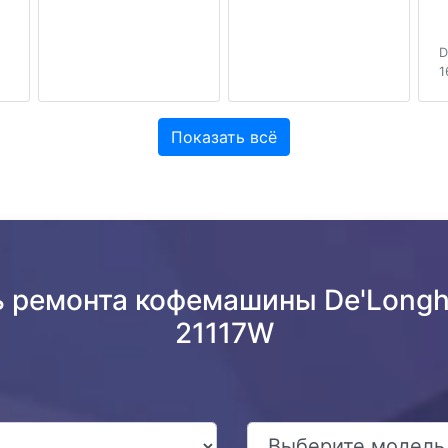
D
1
Показать всё
ь ремонта кофемашины De'Longhi
21117W