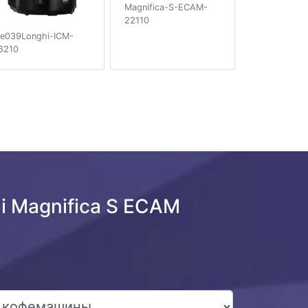
Magnifica-S-ECAM-
22110
e039Longhi-ICM-
6210
 Magnifica S ECAM