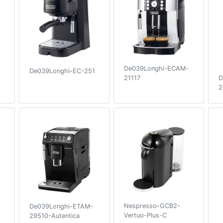
De039Longhi-ECAM-
De039Longhi-EC-251
D
21117
2
Nespresso-GCB2-
De039Longhi-ETAM-
Vertuo-Plus-C
29510-Autentica