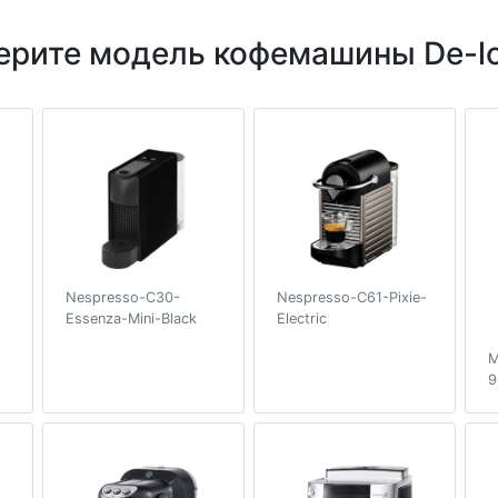
ерите модель кофемашины De-lo
Nespresso-C30-
Nespresso-C61-Pixie-
Essenza-Mini-Black
Electric
M
9