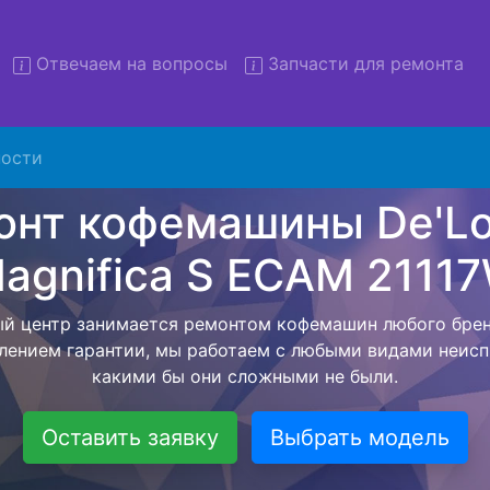
Отвечаем на вопросы
Запчасти для ремонта
ости
 кофемашин De'Longhi Magn
AM 21117W с вывозом в сер
вляем бесплатную услугу - ремонт кофемашин De'Longhi
W с вывозом техники в сервисный центр, а после заве
м обратно. Цена фиксируется с момента согласования
возвращения бытовой техники обратно владельцу.
Оставить заявку
Выбрать модель