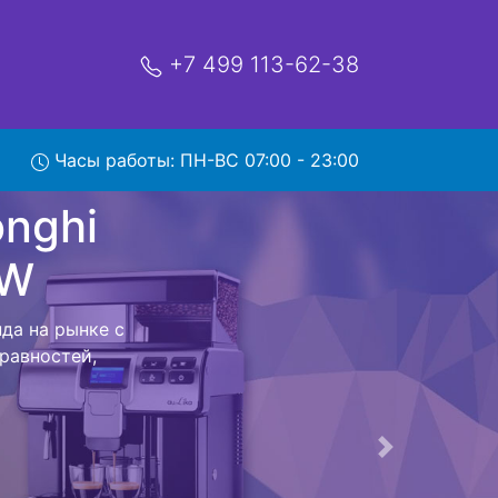
+7 499 113-62-38
Часы работы: ПН-ВС 07:00 - 23:00
ifica S
вис
 Magnifica S
ршения всех
 с мастером до
Следующая