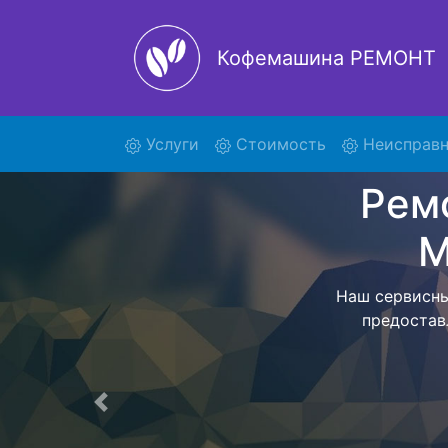
Кофемашина РЕМОНТ
(current)
Услуги
Стоимость
Неисправн
Ремонт
EC
Мы предоста
ECAM 21117
работ привезе
Предыдущая