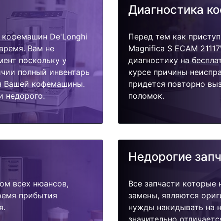
Диагностика к
 кофемашин De'Longhi
Перед тем как приступ
время. Вам не
Magnifica S ECAM 2111
мент поскольку у
диагностику на беспла
ичии полный инвентарь
курсе причины неиспра
я Вашей кофемашины.
придется повторно выз
и недорого.
поломок.
Недорогие зап
ом всех нюансов,
Все запчасти которые 
время прибытия
замены, являются ориг
я.
нужды накидывать на н
значительно отличаетс