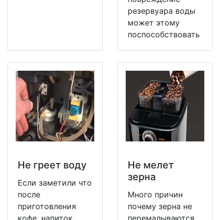
резервуара воды
может этому
поспособствовать
Не греет воду
Не мeлет
зерна
Если заметили что
после
Много причин
приготовления
почему зерна не
кофе, напиток
перемалываются