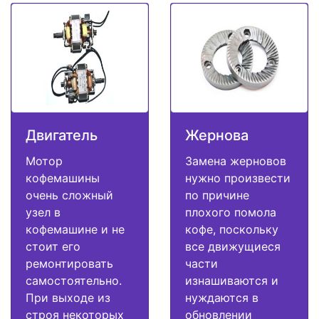
Двигатель
Жернова
Мотор
Замена жерновов
кофемашины
нужно произвести
очень сложный
по причине
узел в
плохого помола
кофемашине и не
кофе, поскольку
стоит его
все движущиеся
ремонтировать
части
самостоятельно.
изнашиваются и
При выходе из
нуждаются в
строя некоторых
обновлении