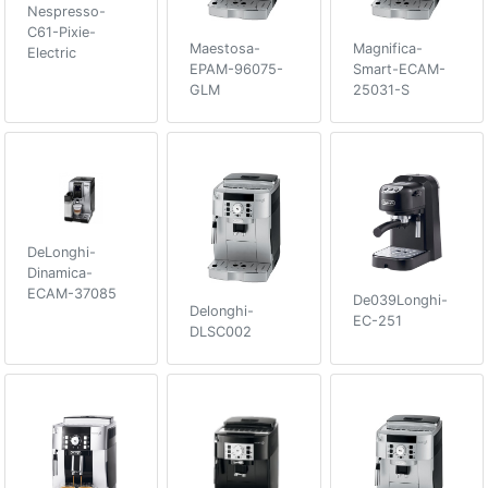
Nespresso-
C61-Pixie-
Maestosa-
Magnifica-
Electric
EPAM-96075-
Smart-ECAM-
GLM
25031-S
DeLonghi-
Dinamica-
ECAM-37085
De039Longhi-
Delonghi-
EC-251
DLSC002