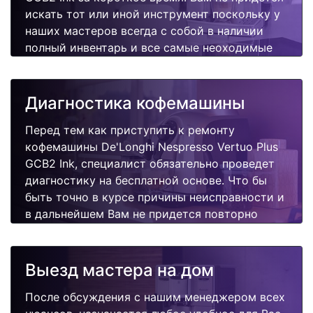
искать тот или иной инструмент поскольку у
наших мастеров всегда с собой в наличии
полный инвентарь и все самые неоходимые
запчасти для Вашей кофемашины.
Отремонтируем быстро, качественно и
недорого.
Диагностика кофемашины
Перед тем как приступить к ремонту
кофемашины De'Longhi Nespresso Vertuo Plus
GCB2 Ink, специалист обязательно проведет
диагностику на бесплатной основе. Что бы
быть точно в курсе причины неисправности и
в дальнейшем Вам не придется повторно
вызывать мастера для поиска других
поломок.
Выезд мастера на дом
После обсуждения с нашим менеджером всех