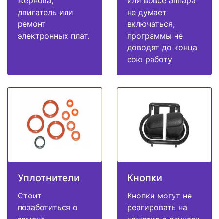
жернова,
или вовсе аппарат
двигатель или
не думает
ремонт
включаться,
электронных плат.
программы не
доводят до конца
сою работу
Уплотнители
Кнопки
Стоит
Кнопки могут не
позаботиться о
реагировать на
замене
нажатия в случаях