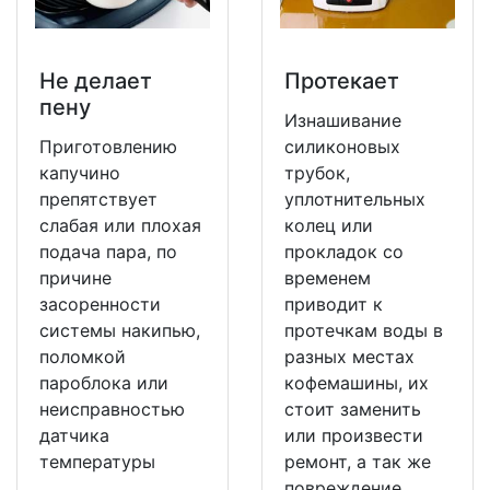
Не делает
Протекает
пену
Изнашивание
Приготовлению
силиконовых
капучино
трубок,
препятствует
уплотнительных
слабая или плохая
колец или
подача пара, по
прокладок со
причине
временем
засоренности
приводит к
системы накипью,
протечкам воды в
поломкой
разных местах
пароблока или
кофемашины, их
неисправностью
стоит заменить
датчика
или произвести
температуры
ремонт, а так же
повреждение