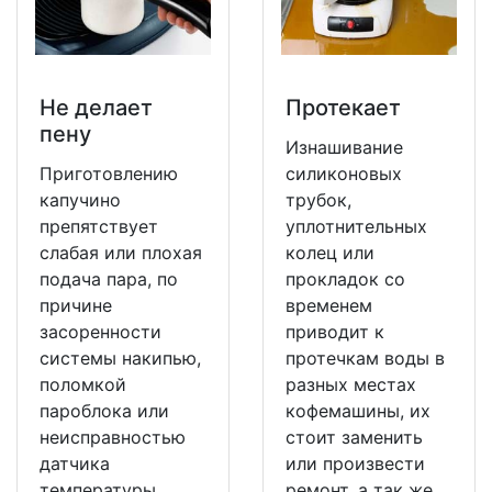
Не делает
Протекает
пену
Изнашивание
Приготовлению
силиконовых
капучино
трубок,
препятствует
уплотнительных
слабая или плохая
колец или
подача пара, по
прокладок со
причине
временем
засоренности
приводит к
системы накипью,
протечкам воды в
поломкой
разных местах
пароблока или
кофемашины, их
неисправностью
стоит заменить
датчика
или произвести
температуры
ремонт, а так же