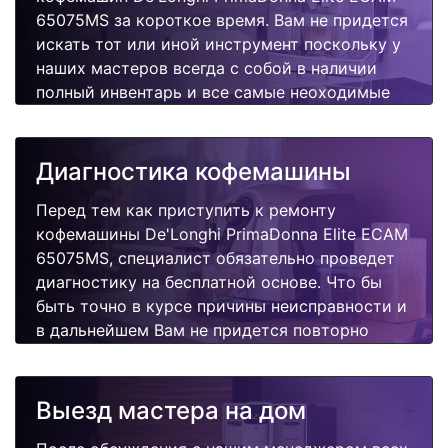
65075MS за короткое время. Вам не придется
искать тот или иной инструмент поскольку у
наших мастеров всегда с собой в наличии
полный инвентарь и все самые неоходимые
запчасти для Вашей кофемашины.
Отремонтируем быстро, качественно и
недорого.
Диагностика кофемашины
Перед тем как приступить к ремонту
кофемашины De'Longhi PrimaDonna Elite ECAM
65075MS, специалист обязательно проведет
диагностику на бесплатной основе. Что бы
быть точно в курсе причины неисправности и
в дальнейшем Вам не придется повторно
вызывать мастера для поиска других
поломок.
Выезд мастера на дом