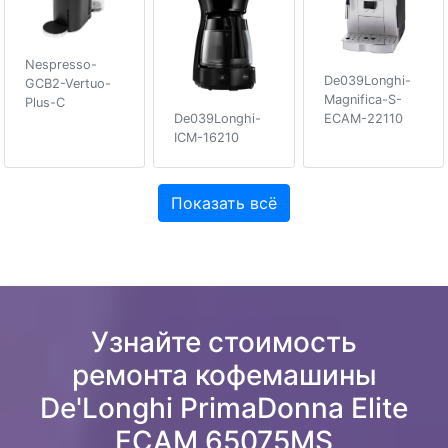
Nespresso-
De039Longhi-
GCB2-Vertuo-
Magnifica-S-
Plus-C
ECAM-22110
De039Longhi-
ICM-16210
Показать всё
Узнайте стоимость
ремонта кофемашины
De'Longhi PrimaDonna Elite
ECAM 65075MS