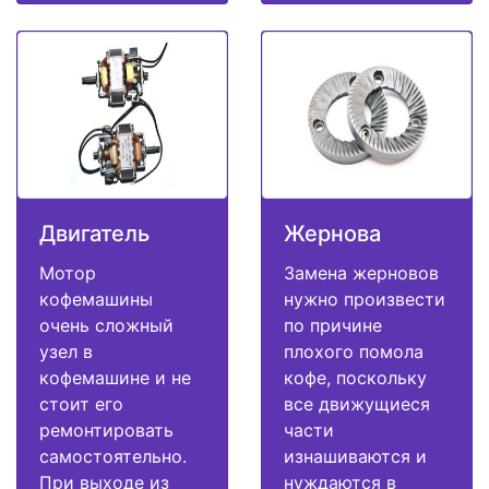
Двигатель
Жернова
Мотор
Замена жерновов
кофемашины
нужно произвести
очень сложный
по причине
узел в
плохого помола
кофемашине и не
кофе, поскольку
стоит его
все движущиеся
ремонтировать
части
самостоятельно.
изнашиваются и
При выходе из
нуждаются в