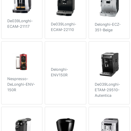
De039Longhi-
De039Longhi-
Delonghi-ECZ-
ECAM-21117
ECAM-22110
351-Beige
Delonghi-
ENV150R
Nespresso-
DeLonghi-ENV-
De039Longhi-
150R
ETAM-29510-
Autentica