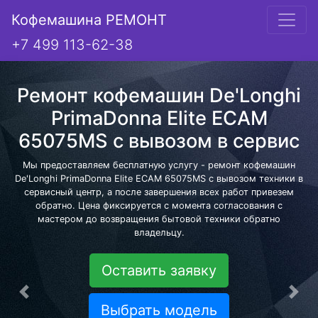
Кофемашина РЕМОНТ
+7 499 113-62-38
Ремонт кофемашин De'Longhi
PrimaDonna Elite ECAM
65075MS с вывозом в сервис
Мы предоставляем бесплатную услугу - ремонт кофемашин
De'Longhi PrimaDonna Elite ECAM 65075MS с вывозом техники в
сервисный центр, а после завершения всех работ привезем
обратно. Цена фиксируется с момента согласования с
мастером до возвращения бытовой техники обратно
владельцу.
Оставить заявку
Предыдущая
Сле
Выбрать модель