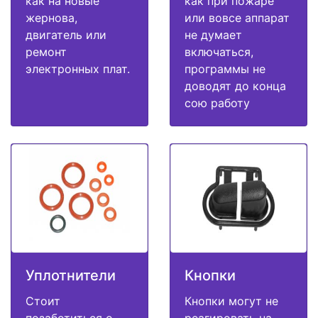
как на новые
как при пожаре
жернова,
или вовсе аппарат
двигатель или
не думает
ремонт
включаться,
электронных плат.
программы не
доводят до конца
сою работу
Уплотнители
Кнопки
Стоит
Кнопки могут не
позаботиться о
реагировать на