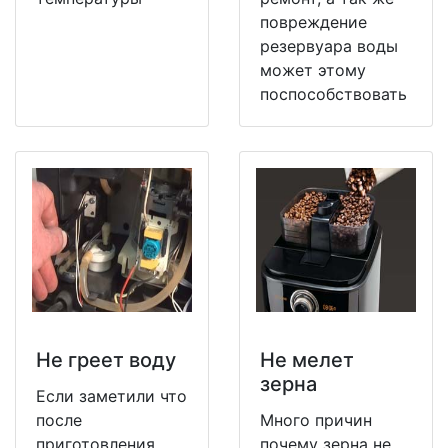
повреждение
резервуара воды
может этому
поспособствовать
Не греет воду
Не мeлет
зерна
Если заметили что
после
Много причин
приготовления
почему зерна не