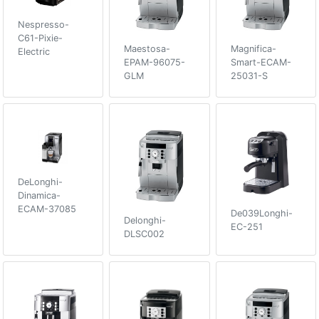
Nespresso-
C61-Pixie-
Maestosa-
Magnifica-
Electric
EPAM-96075-
Smart-ECAM-
GLM
25031-S
DeLonghi-
Dinamica-
ECAM-37085
De039Longhi-
Delonghi-
EC-251
DLSC002