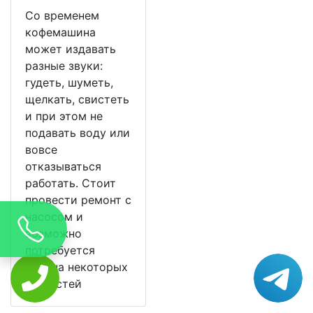
Со временем
кофемашина
может издавать
разные звуки:
гудеть, шуметь,
щелкать, свистеть
и при этом не
подавать воду или
вовсе
отказываться
работать. Стоит
провести ремонт с
насосом и
возможно
потребуется
замена некоторых
запчастей