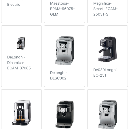
Maestosa-
Magnifica-
Electric
EPAM-96075-
Smart-ECAM-
GLM
25031-S
DeLonghi-
Dinamica-
ECAM-37085
De039Longhi-
Delonghi-
EC-251
DLSC002