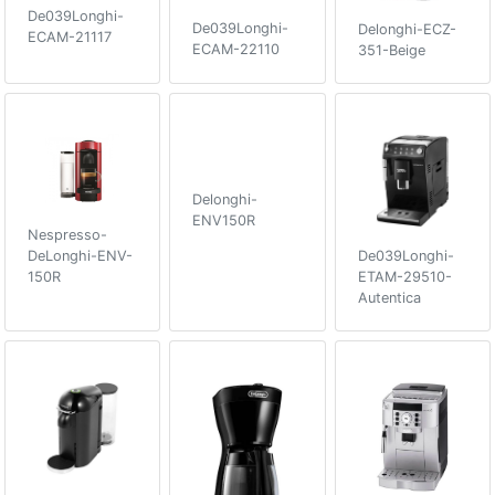
De039Longhi-
De039Longhi-
Delonghi-ECZ-
ECAM-21117
ECAM-22110
351-Beige
Delonghi-
ENV150R
Nespresso-
DeLonghi-ENV-
De039Longhi-
150R
ETAM-29510-
Autentica