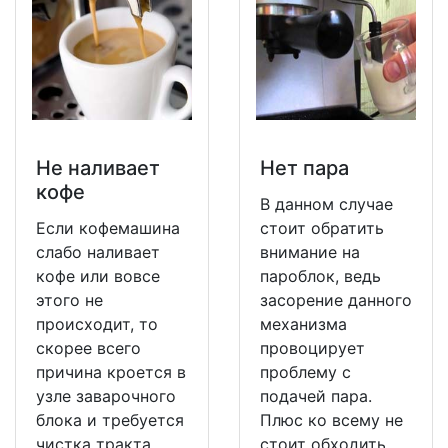
Не наливает
Нет пара
кофе
В данном случае
Если кофемашина
стоит обратить
слабо наливает
внимание на
кофе или вовсе
пароблок, ведь
этого не
засорение данного
происходит, то
механизма
скорее всего
провоцирует
причина кроется в
проблему с
узле заварочного
подачей пара.
блока и требуется
Плюс ко всему не
чистка тракта
стоит обходить