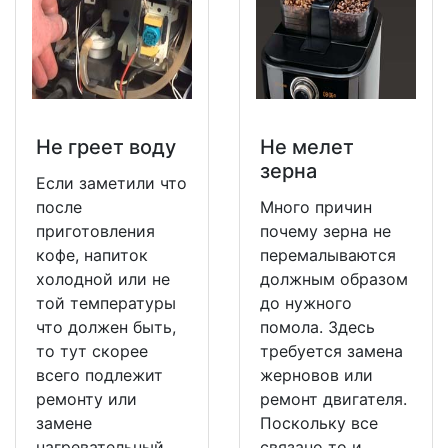
Не греет воду
Не мeлет
зерна
Если заметили что
после
Много причин
приготовления
почему зерна не
кофе, напиток
перемалываются
холодной или не
должным образом
той температуры
до нужного
что должен быть,
помола. Здесь
то тут скорее
требуется замена
всего подлежит
жерновов или
ремонту или
ремонт двигателя.
замене
Поскольку все
нагревательный
связано то и