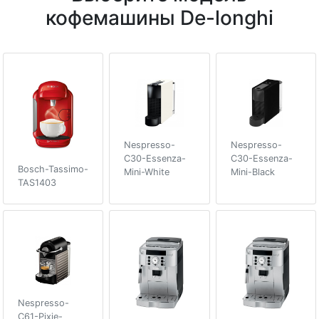
кофемашины De-longhi
Nespresso-
Nespresso-
C30-Essenza-
C30-Essenza-
Bosch-Tassimo-
Mini-White
Mini-Black
TAS1403
Nespresso-
C61-Pixie-