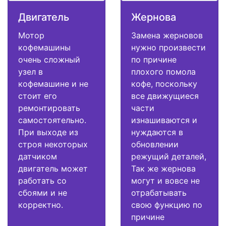
Двигатель
Жернова
Мотор
Замена жерновов
кофемашины
нужно произвести
очень сложный
по причине
узел в
плохого помола
кофемашине и не
кофе, поскольку
стоит его
все движущиеся
ремонтировать
части
самостоятельно.
изнашиваются и
При выходе из
нуждаются в
строя некоторых
обновлении
датчиком
режущий деталей,
двигатель может
Так же жернова
работать со
могут и вовсе не
сбоями и не
отрабатывать
корректно.
свою функцию по
причине