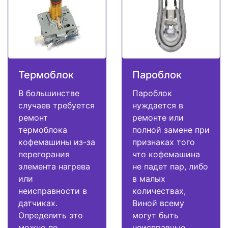
Термоблок
Пароблок
В большинстве
Пароблок
случаев требуется
нуждается в
ремонт
ремонте или
термоблока
полной замене при
кофемашины из-за
признаках того
перегорания
что кофемашина
элемента нагрева
не падет пар, либо
или
в малых
неисправности в
количествах,
датчиках.
Виной всему
Определить это
могут быть
можно по
неисправные