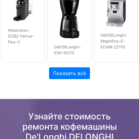
Nespresso-
De039Longhi-
GCB2-Vertuo-
Magnifica-S-
Plus-C
ECAM-22110
De039Longhi-
ICM-16210
Показать всё
Узнайте стоимость
ремонта кофемашины
De'Longhi DELONGHI