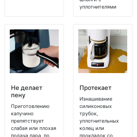
уплотнителями
Не делает
Протекает
пену
Изнашивание
Приготовлению
силиконовых
капучино
трубок,
препятствует
уплотнительных
слабая или плохая
колец или
подача пара, по
прокладок со