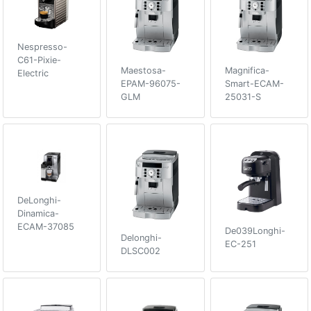
Nespresso-
C61-Pixie-
Maestosa-
Magnifica-
Electric
EPAM-96075-
Smart-ECAM-
GLM
25031-S
DeLonghi-
Dinamica-
ECAM-37085
De039Longhi-
Delonghi-
EC-251
DLSC002