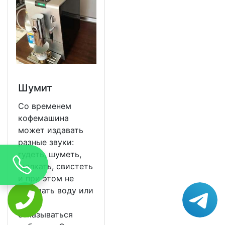
Шумит
Со временем
кофемашина
может издавать
разные звуки:
гудеть, шуметь,
щелкать, свистеть
и при этом не
подавать воду или
вовсе
отказываться