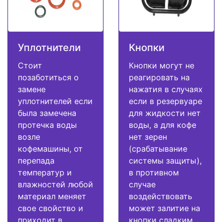
Уплотнители
Кнопки
Стоит
Кнопки могут не
позаботиться о
реагировать на
замене
нажатия в случаях
уплотнителей если
если в резервуаре
была замечена
для жидкости нет
протечка воды
воды, а для кофе
возле
нет зерен
кофемашины, от
(срабатывание
перепада
системы защиты),
температур и
в противном
влажностей любой
случае
материал меняет
воздействовать
свое свойство и
может залитие на
приходит в
кнопки сладким