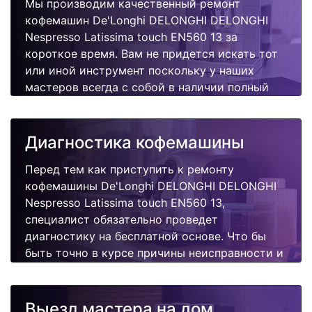
Мы производим качественный ремонт
кофемашин De'Longhi DELONGHI DELONGHI
Nespresso Latissima touch EN560 13 за
короткое время. Вам не придется искать тот
или иной инструмент поскольку у наших
мастеров всегда с собой в наличии полный
инвентарь и все самые неоходимые запчасти
для Вашей кофемашины. Отремонтируем
быстро, качественно и недорого.
Диагностика кофемашины
Перед тем как приступить к ремонту
кофемашины De'Longhi DELONGHI DELONGHI
Nespresso Latissima touch EN560 13,
специалист обязательно проведет
диагностику на бесплатной основе. Что бы
быть точно в курсе причины неисправности и
в дальнейшем Вам не придется повторно
вызывать мастера для поиска других
поломок.
Выезд мастера на дом