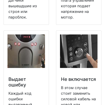
датчики
плата управления
вышешдшие из
которая подает
строя или
напряжение на
пароблок.
мотор.
Выдает
Не включается
ошибку
В этом случае
Каждый код
стоит заменить
ошибки
силовой кабель на
выдаваемый
новой или