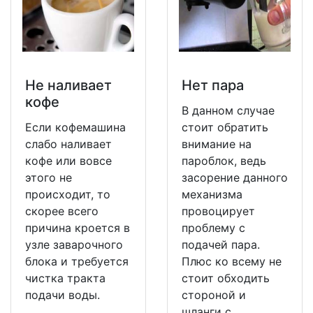
Не наливает
Нет пара
кофе
В данном случае
Если кофемашина
стоит обратить
слабо наливает
внимание на
кофе или вовсе
пароблок, ведь
этого не
засорение данного
происходит, то
механизма
скорее всего
провоцирует
причина кроется в
проблему с
узле заварочного
подачей пара.
блока и требуется
Плюс ко всему не
чистка тракта
стоит обходить
подачи воды.
стороной и
шланги с