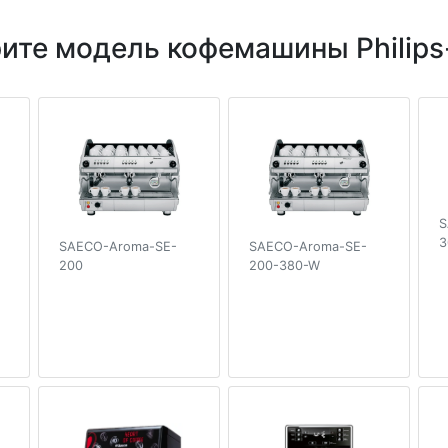
ите модель кофемашины Philips
S
3
SAECO-Aroma-SE-
SAECO-Aroma-SE-
200
200-380-W