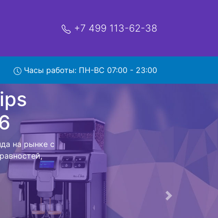
+7 499 113-62-38
Часы работы: ПН-ВС 07:00 - 23:00
Talea
ис
co Talea Ring
 всех работ
мастером до
Следующая