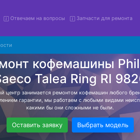
Отвечаем на вопросы
Запчасти для ремонта
ости
нт кофемашин Philips Saeco 
ing RI 9826 с вывозом в серв
ляем бесплатную услугу - ремонт кофемашин Philips Sae
вывозом техники в сервисный центр, а после завершения
братно. Цена фиксируется с момента согласования с 
возвращения бытовой техники обратно владельцу.
Оставить заявку
Выбрать модель