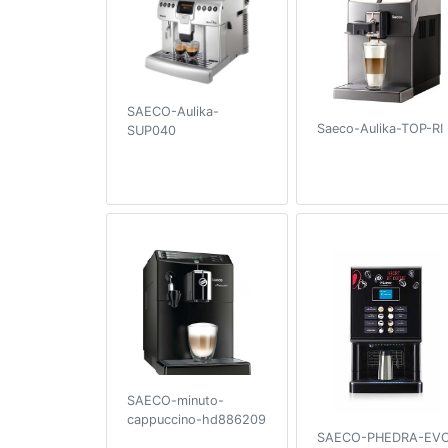
SAECO-Aulika-
Saeco-Aulika-TOP-RI
SUP040
SAECO-minuto-
cappuccino-hd886209
SAECO-PHEDRA-EV