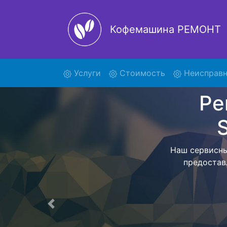
Кофемашина РЕМОНТ
(current)
Услуги
Стоимость
Неисправн
Ремо
R
Мы предостав
RI 9826 с 
привезем о
Предыдущая