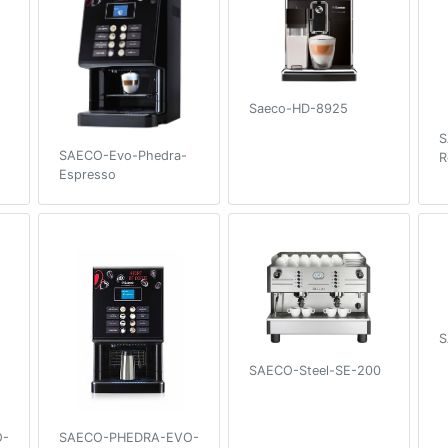
Saeco-HD-8925
S
SAECO-Evo-Phedra-
R
Espresso
S
SAECO-Steel-SE-200
O-
SAECO-PHEDRA-EVO-