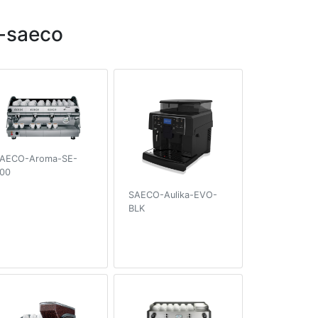
-saeco
AECO-Aroma-SE-
00
SAECO-Aulika-EVO-
BLK