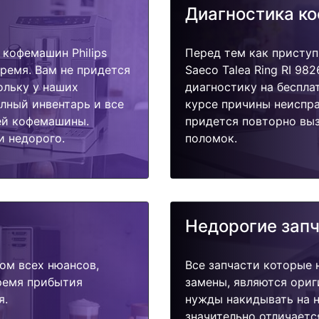
Диагностика к
кофемашин Philips
Перед тем как приступ
время. Вам не придется
Saeco Talea Ring RI 98
ольку у наших
диагностику на беспла
олный инвентарь и все
курсе причины неиспра
ей кофемашины.
придется повторно выз
и недорого.
поломок.
Недорогие зап
ом всех нюансов,
Все запчасти которые 
время прибытия
замены, являются ориг
я.
нужды накидывать на н
значительно отличаетс