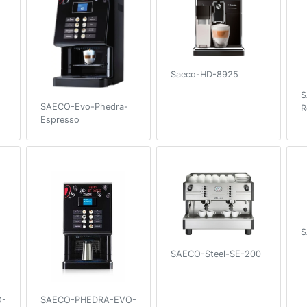
Saeco-HD-8925
S
SAECO-Evo-Phedra-
R
Espresso
S
SAECO-Steel-SE-200
O-
SAECO-PHEDRA-EVO-