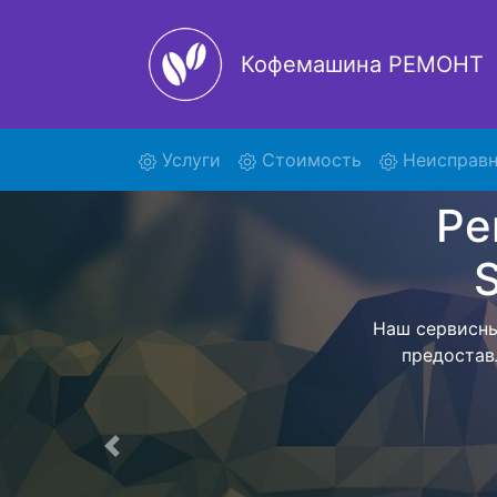
Кофемашина РЕМОНТ
(current)
Услуги
Стоимость
Неисправн
Ремон
H
Мы предостав
865009 с в
привезем о
Предыдущая