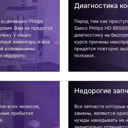
Диагностика к
кофемашин Philips
Перед тем как приступ
время. Вам не придется
Saeco Philips HD 8650
ольку у наших
диагностику на беспла
олный инвентарь и все
курсе причины неиспра
ей кофемашины.
придется повторно выз
и недорого.
поломок.
Недорогие зап
ом всех нюансов,
Все запчасти которые 
время прибытия
замены, являются ориг
я.
нужды накидывать на н
значительно отличаетс