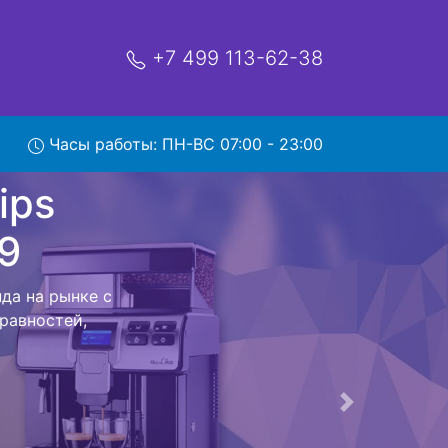
+7 499 113-62-38
Часы работы: ПН-ВС 07:00 - 23:00
hilips
ис
co Philips HD
 всех работ
мастером до
Следующая