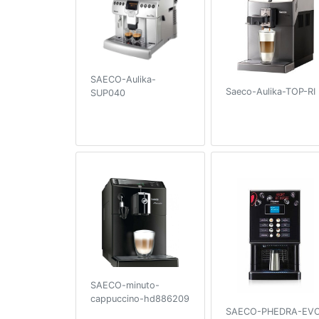
SAECO-Aulika-
Saeco-Aulika-TOP-RI
SUP040
SAECO-minuto-
cappuccino-hd886209
SAECO-PHEDRA-EV