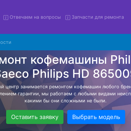
Отвечаем на вопросы
Запчасти для ремонта
ости
т кофемашин Philips Saeco P
D 865009 с вывозом в серв
ляем бесплатную услугу - ремонт кофемашин Philips Sae
ывозом техники в сервисный центр, а после завершения
братно. Цена фиксируется с момента согласования с 
возвращения бытовой техники обратно владельцу.
Оставить заявку
Выбрать модель