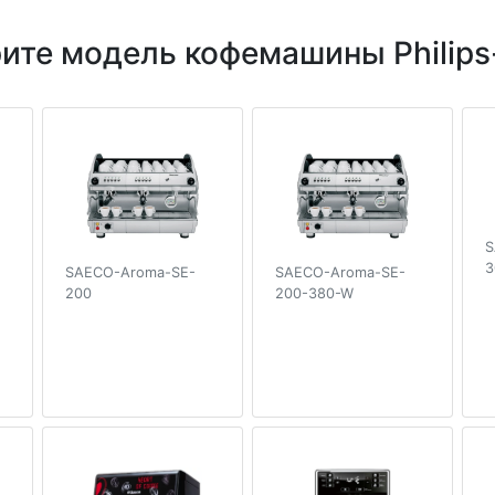
ите модель кофемашины Philips
S
3
SAECO-Aroma-SE-
SAECO-Aroma-SE-
200
200-380-W