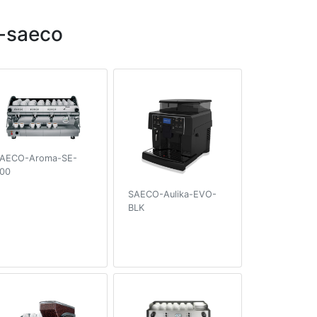
-saeco
AECO-Aroma-SE-
00
SAECO-Aulika-EVO-
BLK