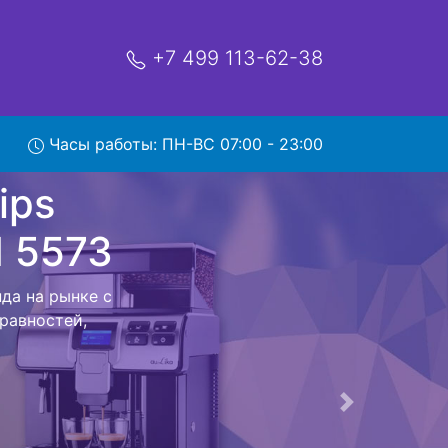
+7 499 113-62-38
Часы работы: ПН-ВС 07:00 - 23:00
eco
озом в
co PicoBaristo
ершения всех
 с мастером до
Следующая