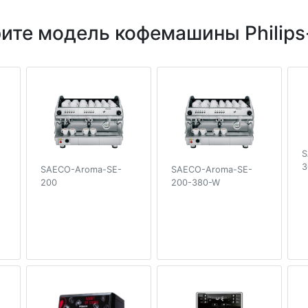
ите модель кофемашины Philips
S
3
SAECO-Aroma-SE-
SAECO-Aroma-SE-
200
200-380-W