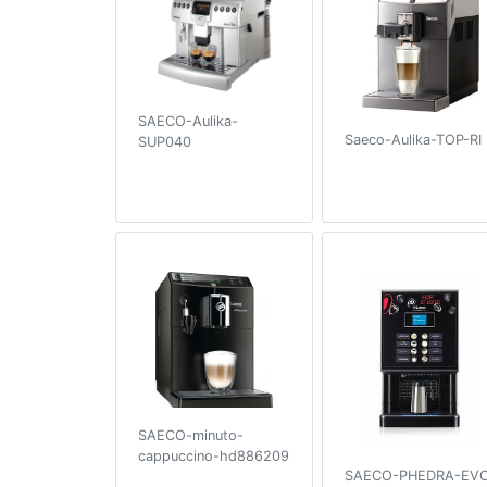
SAECO-Aulika-
Saeco-Aulika-TOP-RI
SUP040
SAECO-minuto-
cappuccino-hd886209
SAECO-PHEDRA-EV