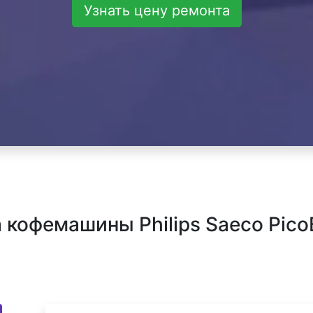
Узнать цену ремонта
кофемашины Philips Saeco PicoB