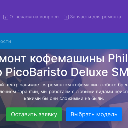
Отвечаем на вопросы
Запчасти для ремонта
ости
монт кофемашин Philips Sa
aristo Deluxe SM 5573 с выв
сервис
яем бесплатную услугу - ремонт кофемашин Philips Sae
573 с вывозом техники в сервисный центр, а после зав
м обратно. Цена фиксируется с момента согласования
возвращения бытовой техники обратно владельцу.
Оставить заявку
Выбрать модель