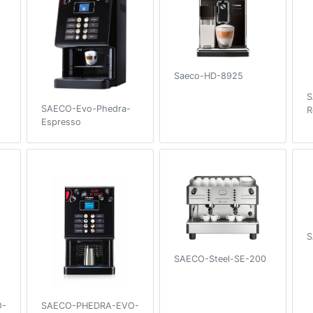
Saeco-HD-8925
S
SAECO-Evo-Phedra-
R
Espresso
S
SAECO-Steel-SE-200
O-
SAECO-PHEDRA-EVO-