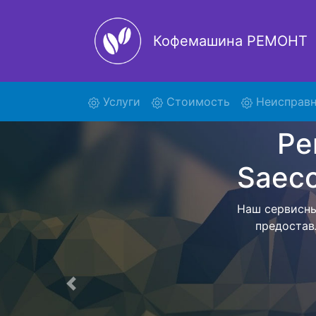
Кофемашина РЕМОНТ
(current)
Услуги
Стоимость
Неисправн
Ре
PicoB
Мы предоставл
Deluxe SM 5
работ привезе
Предыдущая