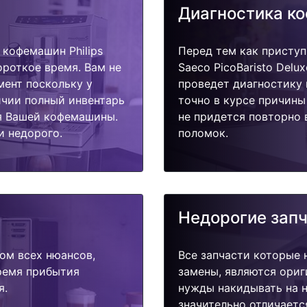
Диагностика к
кофемашин Philips
Перед тем как приступ
короткое время. Вам не
Saeco PicoBaristo Delu
мент поскольку у
проведет диагностику 
ичии полный инвентарь
точно в курсе причины
я Вашей кофемашины.
не придется повторно 
и недорого.
поломок.
Недорогие зап
ом всех нюансов,
Все запчасти которые 
время прибытия
замены, являются ориг
я.
нужды накидывать на н
значительно отличаетс