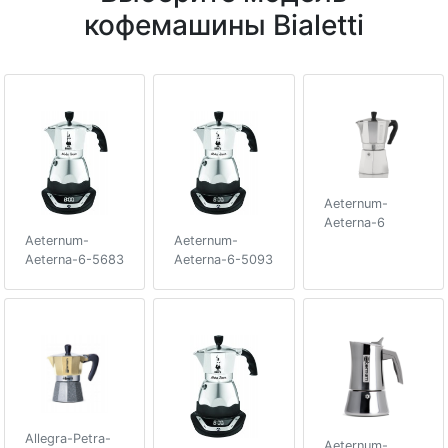
кофемашины Bialetti
Aeternum-
Aeterna-6
Aeternum-
Aeternum-
Aeterna-6-5683
Aeterna-6-5093
Allegra-Petra-
Aeternum-