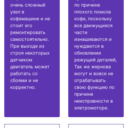
очень сложный
по причине
узел в
плохого помола
кофемашине и не
кофе, поскольку
стоит его
все движущиеся
ремонтировать
части
самостоятельно.
изнашиваются и
При выходе из
нуждаются в
строя некоторых
обновлении
датчиком
режущий деталей,
двигатель может
Так же жернова
работать со
могут и вовсе не
сбоями и не
отрабатывать
корректно.
свою функцию по
причине
неисправности в
элетромоторе.