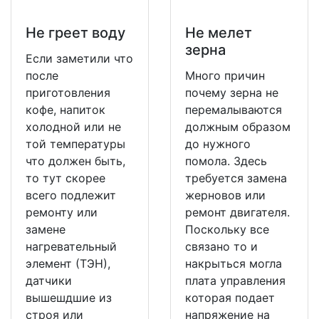
Не греет воду
Не мeлет
зерна
Если заметили что
после
Много причин
приготовления
почему зерна не
кофе, напиток
перемалываются
холодной или не
должным образом
той температуры
до нужного
что должен быть,
помола. Здесь
то тут скорее
требуется замена
всего подлежит
жерновов или
ремонту или
ремонт двигателя.
замене
Поскольку все
нагревательный
связано то и
элемент (ТЭН),
накрыться могла
датчики
плата управления
вышешдшие из
которая подает
строя или
напряжение на