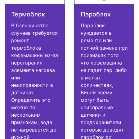
Термоблок
Пароблок
В большинстве
Пароблок
случаев требуется
нуждается в
ремонт
ремонте или
термоблока
полной замене при
кофемашины из-за
признаках того
перегорания
что кофемашина
элемента нагрева
не падет пар, либо
или
в малых
неисправности в
количествах,
датчиках.
Виной всему
Определить это
могут быть
можно по
неисправные
нескольким
датчики и
признакам, вода
предохранители
не нагревается до
которые доводят
нужной
пароблок до