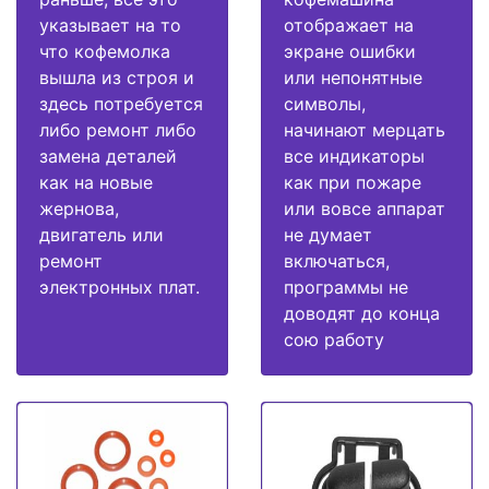
указывает на то
отображает на
что кофемолка
экране ошибки
вышла из строя и
или непонятные
здесь потребуется
символы,
либо ремонт либо
начинают мерцать
замена деталей
все индикаторы
как на новые
как при пожаре
жернова,
или вовсе аппарат
двигатель или
не думает
ремонт
включаться,
электронных плат.
программы не
доводят до конца
сою работу