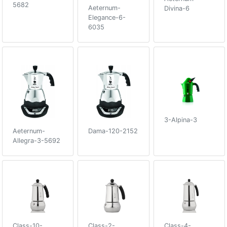
5682
Aeternum-
Divina-6
Elegance-6-
6035
3-Alpina-3
Aeternum-
Dama-120-2152
Allegra-3-5692
Class-10-
Class-2-
Class-4-