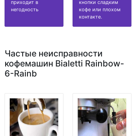
приходит в
кнопки сладким
негодность
кофе или плохом
контакте.
Частые неисправности
кофемашин Bialetti Rainbow-
6-Rainb