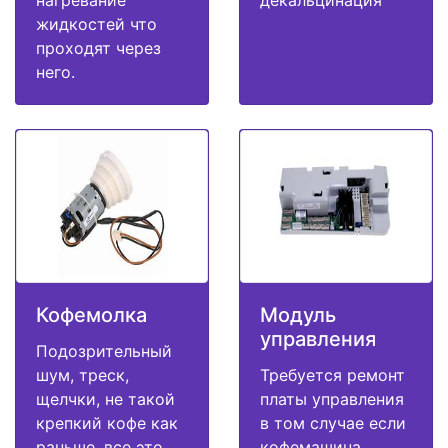
нагревание
декальцинация
жидкостей что
проходят через
него.
Кофемолка
Модуль
управления
Подозрительный
шум, треск,
Требуется ремонт
щелчки, не такой
платы управления
крепкий кофе как
в том случае если
раньше, все это
кофемашина