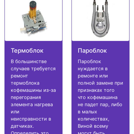
Термоблок
Пароблок
В большинстве
Пароблок
случаев требуется
нуждается в
ремонт
ремонте или
термоблока
полной замене при
кофемашины из-за
признаках того
перегорания
что кофемашина
элемента нагрева
не падет пар, либо
или
в малых
неисправности в
количествах,
датчиках.
Виной всему
Определить это
могут быть