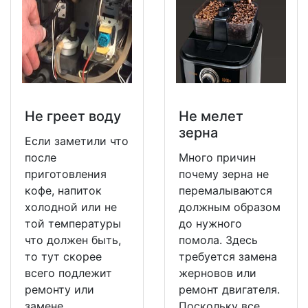
Не греет воду
Не мeлет
зерна
Если заметили что
после
Много причин
приготовления
почему зерна не
кофе, напиток
перемалываются
холодной или не
должным образом
той температуры
до нужного
что должен быть,
помола. Здесь
то тут скорее
требуется замена
всего подлежит
жерновов или
ремонту или
ремонт двигателя.
замене
Поскольку все