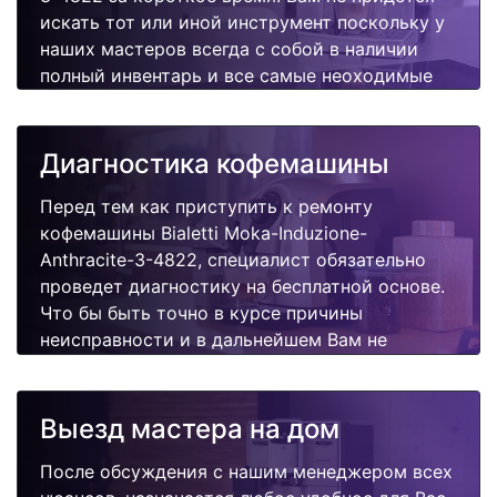
искать тот или иной инструмент поскольку у
наших мастеров всегда с собой в наличии
полный инвентарь и все самые неоходимые
запчасти для Вашей кофемашины.
Отремонтируем быстро, качественно и
недорого.
Диагностика кофемашины
Перед тем как приступить к ремонту
кофемашины Bialetti Moka-Induzione-
Anthracite-3-4822, специалист обязательно
проведет диагностику на бесплатной основе.
Что бы быть точно в курсе причины
неисправности и в дальнейшем Вам не
придется повторно вызывать мастера для
поиска других поломок.
Выезд мастера на дом
После обсуждения с нашим менеджером всех