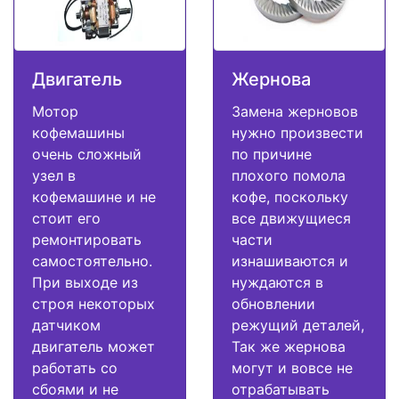
Двигатель
Жернова
Мотор
Замена жерновов
кофемашины
нужно произвести
очень сложный
по причине
узел в
плохого помола
кофемашине и не
кофе, поскольку
стоит его
все движущиеся
ремонтировать
части
самостоятельно.
изнашиваются и
При выходе из
нуждаются в
строя некоторых
обновлении
датчиком
режущий деталей,
двигатель может
Так же жернова
работать со
могут и вовсе не
сбоями и не
отрабатывать