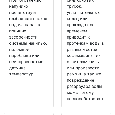
Приготовлению
силиконовых
капучино
трубок,
препятствует
уплотнительных
слабая или плохая
колец или
подача пара, по
прокладок со
причине
временем
засоренности
приводит к
системы накипью,
протечкам воды в
поломкой
разных местах
пароблока или
кофемашины, их
неисправностью
стоит заменить
датчика
или произвести
температуры
ремонт, а так же
повреждение
резервуара воды
может этому
поспособствовать