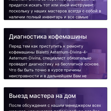
придется искать тот или иной инструмент
поскольку у наших мастеров всегда с собой в
наличии полный инвентарь и все самые
неоходимые запчасти для Вашей
кофемашины. Отремонтируем быстро,
качественно и недорого.
Диагностика кофемашины
Перед тем как приступить к ремонту
кофемашины Bialetti Aeternum-Divina-4-
Aeternum-Divina, специалист обязательно
проведет диагностику на бесплатной основе.
Что бы быть точно в курсе причины
неисправности и в дальнейшем Вам не
придется повторно вызывать мастера для
поиска других поломок.
Выезд мастера на дом
После обсуждения с нашим менеджером всех