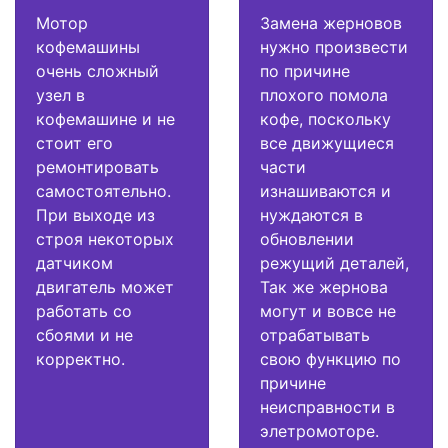
Мотор
Замена жерновов
кофемашины
нужно произвести
очень сложный
по причине
узел в
плохого помола
кофемашине и не
кофе, поскольку
стоит его
все движущиеся
ремонтировать
части
самостоятельно.
изнашиваются и
При выходе из
нуждаются в
строя некоторых
обновлении
датчиком
режущий деталей,
двигатель может
Так же жернова
работать со
могут и вовсе не
сбоями и не
отрабатывать
корректно.
свою функцию по
причине
неисправности в
элетромоторе.