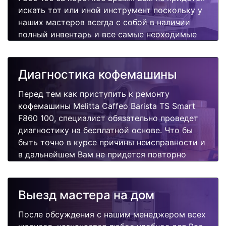
искать тот или иной инструмент поскольку у
наших мастеров всегда с собой в наличии
полный инвентарь и все самые неоходимые
запчасти для Вашей кофемашины.
Отремонтируем быстро, качественно и
недорого.
Диагностика кофемашины
Перед тем как приступить к ремонту
кофемашины Melitta Caffeo Barista TS Smart
F860 100, специалист обязательно проведет
диагностику на бесплатной основе. Что бы
быть точно в курсе причины неисправности и
в дальнейшем Вам не придется повторно
вызывать мастера для поиска других
поломок.
Выезд мастера на дом
После обсуждения с нашим менеджером всех