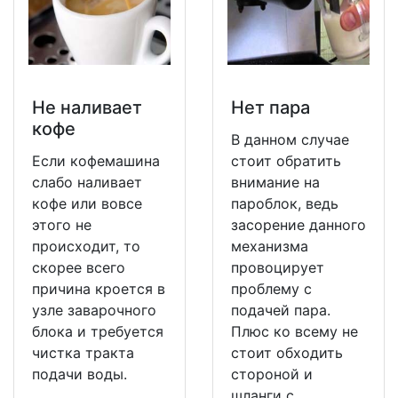
Не наливает
Нет пара
кофе
В данном случае
Если кофемашина
стоит обратить
слабо наливает
внимание на
кофе или вовсе
пароблок, ведь
этого не
засорение данного
происходит, то
механизма
скорее всего
провоцирует
причина кроется в
проблему с
узле заварочного
подачей пара.
блока и требуется
Плюс ко всему не
чистка тракта
стоит обходить
подачи воды.
стороной и
шланги с