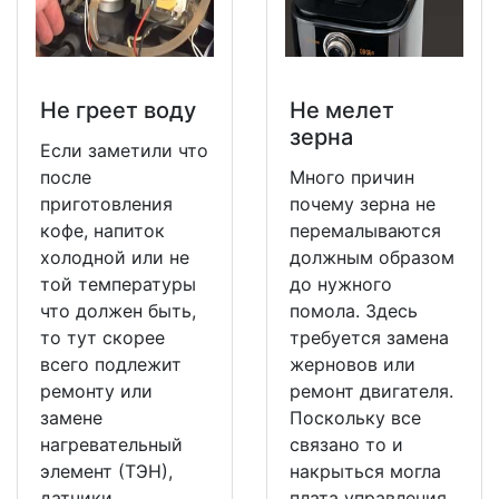
Не греет воду
Не мeлет
зерна
Если заметили что
после
Много причин
приготовления
почему зерна не
кофе, напиток
перемалываются
холодной или не
должным образом
той температуры
до нужного
что должен быть,
помола. Здесь
то тут скорее
требуется замена
всего подлежит
жерновов или
ремонту или
ремонт двигателя.
замене
Поскольку все
нагревательный
связано то и
элемент (ТЭН),
накрыться могла
датчики
плата управления