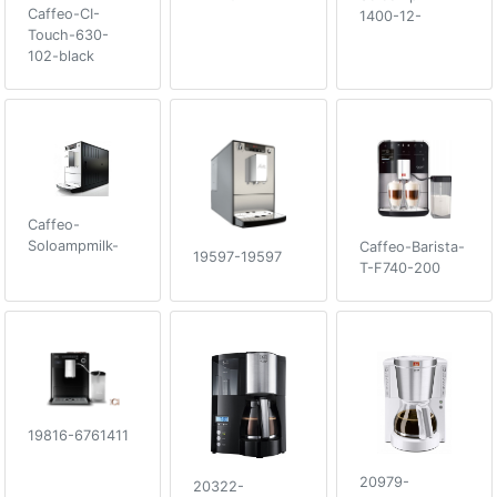
Caffeo-CI-
1400-12-
Touch-630-
102-black
Caffeo-
Soloampmilk-
Caffeo-Barista-
19597-19597
T-F740-200
19816-6761411
20979-
20322-