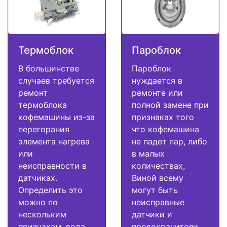
Термоблок
Пароблок
В большинстве
Пароблок
случаев требуется
нуждается в
ремонт
ремонте или
термоблока
полной замене при
кофемашины из-за
признаках того
перегорания
что кофемашина
элемента нагрева
не падет пар, либо
или
в малых
неисправности в
количествах,
датчиках.
Виной всему
Определить это
могут быть
можно по
неисправные
нескольким
датчики и
признакам, вода
предохранители