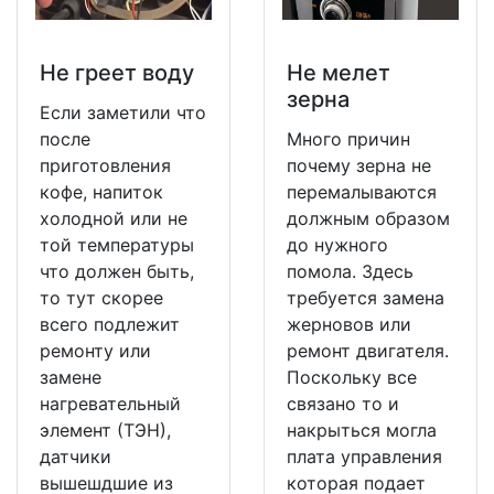
Не греет воду
Не мeлет
зерна
Если заметили что
после
Много причин
приготовления
почему зерна не
кофе, напиток
перемалываются
холодной или не
должным образом
той температуры
до нужного
что должен быть,
помола. Здесь
то тут скорее
требуется замена
всего подлежит
жерновов или
ремонту или
ремонт двигателя.
замене
Поскольку все
нагревательный
связано то и
элемент (ТЭН),
накрыться могла
датчики
плата управления
вышешдшие из
которая подает