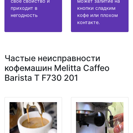
свое свойство и
может залитие на
приходит в
кнопки сладким
негодность
кофе или плохом
контакте.
Частые неисправности
кофемашин Melitta Caffeo
Barista T F730 201