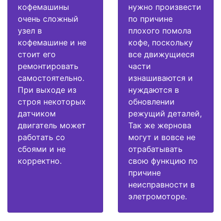
кофемашины
нужно произвести
очень сложный
по причине
узел в
плохого помола
кофемашине и не
кофе, поскольку
стоит его
все движущиеся
ремонтировать
части
самостоятельно.
изнашиваются и
При выходе из
нуждаются в
строя некоторых
обновлении
датчиком
режущий деталей,
двигатель может
Так же жернова
работать со
могут и вовсе не
сбоями и не
отрабатывать
корректно.
свою функцию по
причине
неисправности в
элетромоторе.