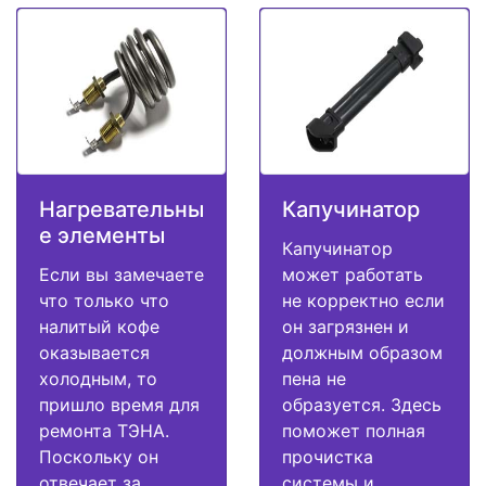
Нагревательны
Капучинатор
е элементы
Капучинатор
Если вы замечаете
может работать
что только что
не корректно если
налитый кофе
он загрязнен и
оказывается
должным образом
холодным, то
пена не
пришло время для
образуется. Здесь
ремонта ТЭНА.
поможет полная
Поскольку он
прочистка
отвечает за
системы и