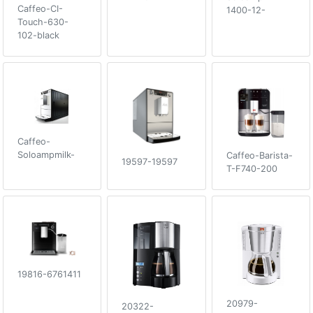
Caffeo-CI-
1400-12-
Touch-630-
102-black
Caffeo-
Soloampmilk-
Caffeo-Barista-
19597-19597
T-F740-200
19816-6761411
20979-
20322-