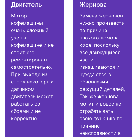
Двигатель
Жернова
Мотор
Замена жерновов
кофемашины
нужно произвести
очень сложный
по причине
узел в
плохого помола
кофемашине и не
кофе, поскольку
стоит его
все движущиеся
ремонтировать
части
самостоятельно.
изнашиваются и
При выходе из
нуждаются в
строя некоторых
обновлении
датчиком
режущий деталей,
двигатель может
Так же жернова
работать со
могут и вовсе не
сбоями и не
отрабатывать
корректно.
свою функцию по
причине
неисправности в