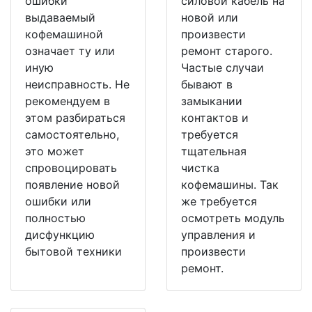
ошибки
силовой кабель на
выдаваемый
новой или
кофемашиной
произвести
означает ту или
ремонт старого.
иную
Частые случаи
неисправность. Не
бывают в
рекомендуем в
замыкании
этом разбираться
контактов и
самостоятельно,
требуется
это может
тщательная
спровоцировать
чистка
появление новой
кофемашины. Так
ошибки или
же требуется
полностью
осмотреть модуль
дисфункцию
управления и
бытовой техники
произвести
ремонт.