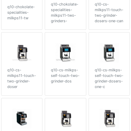
q10-chokolate-
q10-cs-
q10-chokolate-
specialities-
milkps11-touch-
specialities-
milkps11-two-
two-grinder-
milkps11-tw
grinders-
dosers-one-can
q10-cs-
q10-cs-milkps-
q10-cs-milkps-
milkps11-touch-
self-touch-two-
self-touch-two-
two-grinder-
grinder-dos
grinder-dosers-
doser
one-c