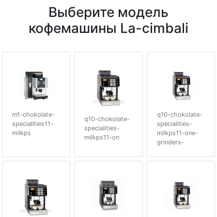
Выберите модель
кофемашины La-cimbali
m1-chokolate-
q10-chokolate-
q10-chokolate-
specialities11-
specialities-
specialities-
milkps
milkps11-one-
milkps11-on
grinders-