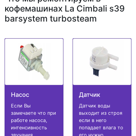
кофемашинах La Cimbali s39
barsystem turbosteam
Насос
Датчик
Если Вы
Датчик воды
замечаете что при
выходит из строя
работе насоса,
если в него
интенсивность
попадает влага то
звучания
его нужно