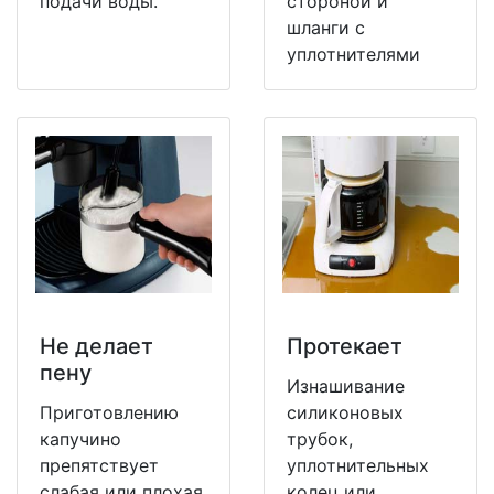
подачи воды.
стороной и
шланги с
уплотнителями
Не делает
Протекает
пену
Изнашивание
Приготовлению
силиконовых
капучино
трубок,
препятствует
уплотнительных
слабая или плохая
колец или