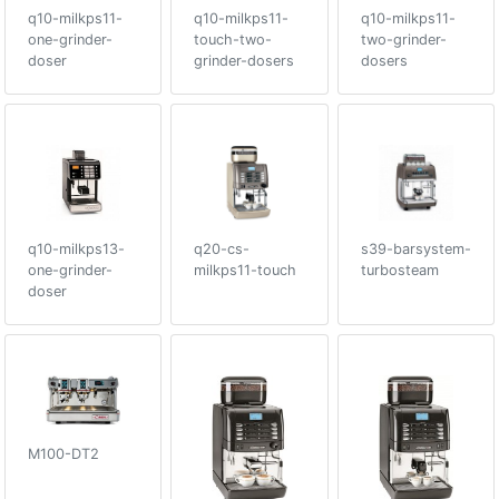
q10-milkps11-
q10-milkps11-
q10-milkps11-
one-grinder-
touch-two-
two-grinder-
doser
grinder-dosers
dosers
q10-milkps13-
q20-cs-
s39-barsystem-
one-grinder-
milkps11-touch
turbosteam
doser
M100-DT2