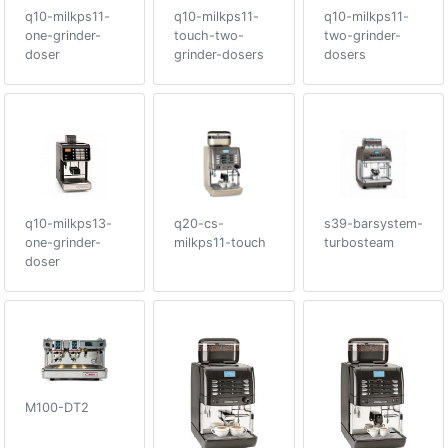
q10-milkps11-
q10-milkps11-
q10-milkps11-
one-grinder-
touch-two-
two-grinder-
doser
grinder-dosers
dosers
q10-milkps13-
q20-cs-
s39-barsystem-
one-grinder-
milkps11-touch
turbosteam
doser
M100-DT2