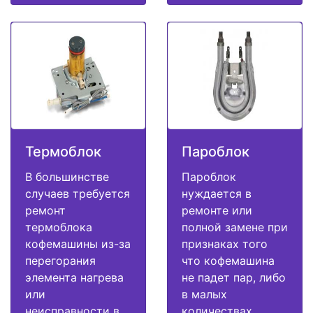
Термоблок
Пароблок
В большинстве
Пароблок
случаев требуется
нуждается в
ремонт
ремонте или
термоблока
полной замене при
кофемашины из-за
признаках того
перегорания
что кофемашина
элемента нагрева
не падет пар, либо
или
в малых
неисправности в
количествах,