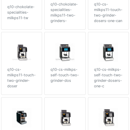
q10-chokolate-
q10-cs-
q10-chokolate-
specialities-
milkps11-touch-
specialities-
milkps11-two-
two-grinder-
milkps11-tw
grinders-
dosers-one-can
q10-cs-
q10-cs-milkps-
q10-cs-milkps-
milkps11-touch-
self-touch-two-
self-touch-two-
two-grinder-
grinder-dos
grinder-dosers-
doser
one-c