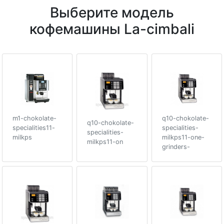
Выберите модель
кофемашины La-cimbali
m1-chokolate-
q10-chokolate-
q10-chokolate-
specialities11-
specialities-
specialities-
milkps
milkps11-one-
milkps11-on
grinders-