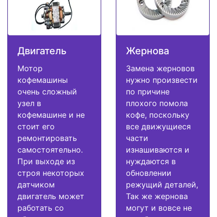
Двигатель
Жернова
Мотор
Замена жерновов
кофемашины
нужно произвести
очень сложный
по причине
узел в
плохого помола
кофемашине и не
кофе, поскольку
стоит его
все движущиеся
ремонтировать
части
самостоятельно.
изнашиваются и
При выходе из
нуждаются в
строя некоторых
обновлении
датчиком
режущий деталей,
двигатель может
Так же жернова
работать со
могут и вовсе не