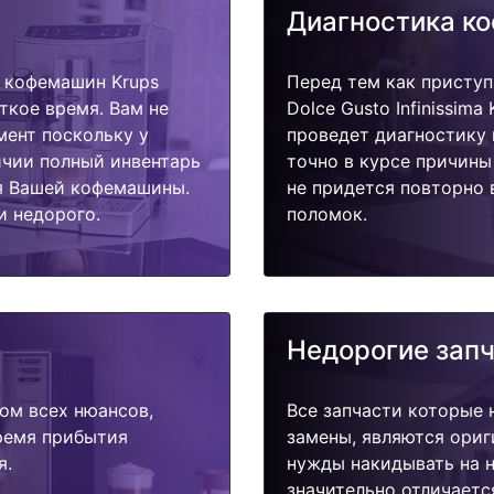
Диагностика к
 кофемашин Krups
Перед тем как присту
откое время. Вам не
Dolce Gusto Infinissim
мент поскольку у
проведет диагностику 
ичии полный инвентарь
точно в курсе причины
я Вашей кофемашины.
не придется повторно 
и недорого.
поломок.
Недорогие зап
ом всех нюансов,
Все запчасти которые 
время прибытия
замены, являются ориг
я.
нужды накидывать на н
значительно отличаетс