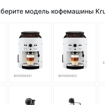
берите модель кофемашины Kr
E
8010000431
8010000453