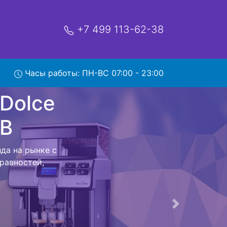
+7 499 113-62-38
Часы работы: ПН-ВС 07:00 - 23:00
Gusto
сервис
Dolce Gusto
авершения всех
 с мастером до
Следующая