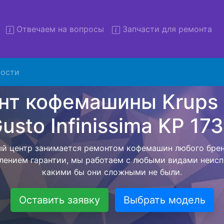
Отвечаем на вопросы
Запчасти для ремонта
ости
нт кофемашин Krups Dolce 
issima KP 173B с вывозом в 
авляем бесплатную услугу - ремонт кофемашин Krups 
P 173B с вывозом техники в сервисный центр, а после з
м обратно. Цена фиксируется с момента согласования
возвращения бытовой техники обратно владельцу.
Оставить заявку
Выбрать модель