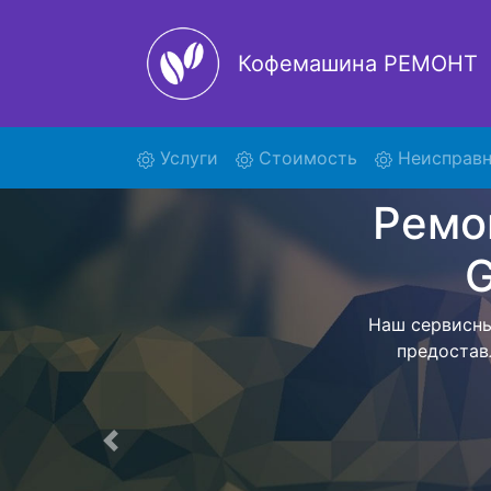
Кофемашина РЕМОНТ
(current)
Услуги
Стоимость
Неисправн
Ремо
Infin
Мы предост
Infinissima K
работ привезе
Предыдущая