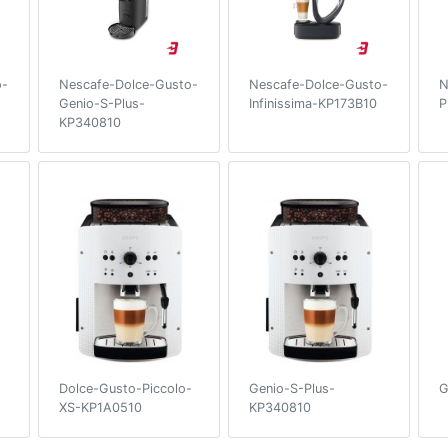
o-
Nescafe-Dolce-Gusto-
Nescafe-Dolce-Gusto-
N
Genio-S-Plus-
Infinissima-KP173B10
P
KP340810
Dolce-Gusto-Piccolo-
Genio-S-Plus-
G
XS-KP1A0510
KP340810