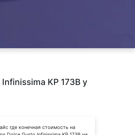
nfinissima KP 173B у
айс где конечная стоимость на
 Dolce Gusto Infinissima KP 173B ни