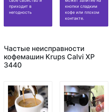
свое свойство и
может залитие на
приходит в
кнопки сладким
негодность
кофе или плохом
контакте.
Частые неисправности
кофемашин Krups Calvi XP
3440