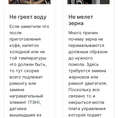
Не греет воду
Не мeлет
зерна
Если заметили что
после
Много причин
приготовления
почему зерна не
кофе, напиток
перемалываются
холодной или не
должным образом
той температуры
до нужного
что должен быть,
помола. Здесь
то тут скорее
требуется замена
всего подлежит
жерновов или
ремонту или
ремонт двигателя.
замене
Поскольку все
нагревательный
связано то и
элемент (ТЭН),
накрыться могла
датчики
плата управления
вышешдшие из
которая подает