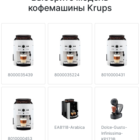
кофемашины Krups
8000035439
8000035224
8010000431
EA8118-Arabica
Dolce-Gusto-
Infinissima-
8010000453
KP173B