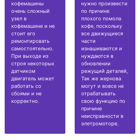
кофемашины
нужно произвести
очень сложный
по причине
узел в
плохого помола
кофемашине и не
кофе, поскольку
стоит его
все движущиеся
ремонтировать
части
самостоятельно.
изнашиваются и
При выходе из
нуждаются в
строя некоторых
обновлении
датчиком
режущий деталей,
двигатель может
Так же жернова
работать со
могут и вовсе не
сбоями и не
отрабатывать
корректно.
свою функцию по
причине
неисправности в
элетромоторе.