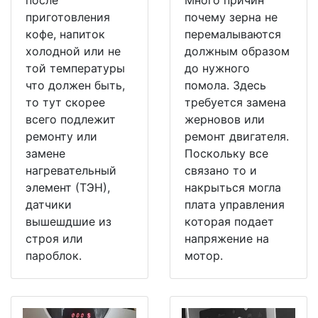
после
Много причин
приготовления
почему зерна не
кофе, напиток
перемалываются
холодной или не
должным образом
той температуры
до нужного
что должен быть,
помола. Здесь
то тут скорее
требуется замена
всего подлежит
жерновов или
ремонту или
ремонт двигателя.
замене
Поскольку все
нагревательный
связано то и
элемент (ТЭН),
накрыться могла
датчики
плата управления
вышешдшие из
которая подает
строя или
напряжение на
пароблок.
мотор.