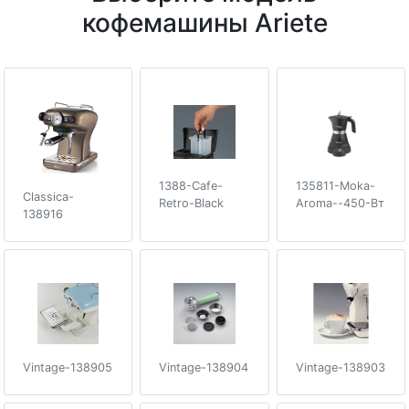
кофемашины Ariete
1388-Cafe-
135811-Moka-
Classica-
Retro-Black
Aroma--450-Вт
138916
Vintage-138905
Vintage-138904
Vintage-138903