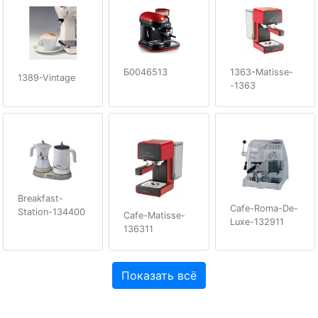
Б0046513
1363-Matisse-
1389-Vintage
-1363
Breakfast-
Cafe-Roma-De-
Station-134400
Cafe-Matisse-
Luxe-132911
136311
Показать всё