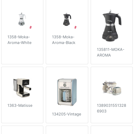
1358-Moka-
1358-Moka-
Aroma-White
Aroma-Black
135811-MOKA-
AROMA
1363-Matisse
1389031551328
6903
134205-Vintage