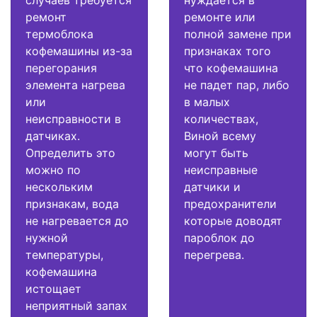
случаев требуется
нуждается в
ремонт
ремонте или
термоблока
полной замене при
кофемашины из-за
признаках того
перегорания
что кофемашина
элемента нагрева
не падет пар, либо
или
в малых
неисправности в
количествах,
датчиках.
Виной всему
Определить это
могут быть
можно по
неисправные
нескольким
датчики и
признакам, вода
предохранители
не нагревается до
которые доводят
нужной
пароблок до
температуры,
перегрева.
кофемашина
истощает
неприятный запах