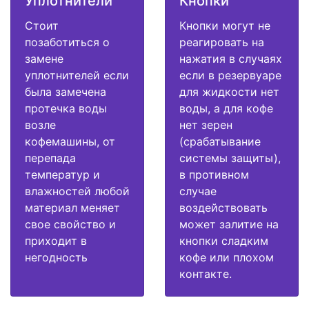
Уплотнители
Кнопки
Стоит
Кнопки могут не
позаботиться о
реагировать на
замене
нажатия в случаях
уплотнителей если
если в резервуаре
была замечена
для жидкости нет
протечка воды
воды, а для кофе
возле
нет зерен
кофемашины, от
(срабатывание
перепада
системы защиты),
температур и
в противном
влажностей любой
случае
материал меняет
воздействовать
свое свойство и
может залитие на
приходит в
кнопки сладким
негодность
кофе или плохом
контакте.