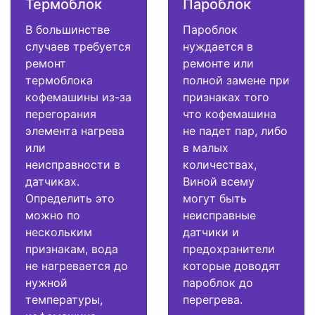
Термоблок
Пароблок
В большинстве
Пароблок
случаев требуется
нуждается в
ремонт
ремонте или
термоблока
полной замене при
кофемашины из-за
признаках того
перегорания
что кофемашина
элемента нагрева
не падет пар, либо
или
в малых
неисправности в
количествах,
датчиках.
Виной всему
Определить это
могут быть
можно по
неисправные
нескольким
датчики и
признакам, вода
предохранители
не нагревается до
которые доводят
нужной
пароблок до
температуры,
перегрева.