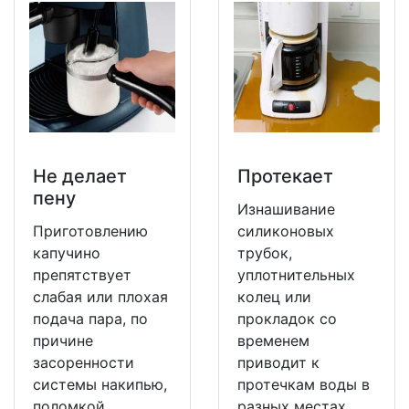
Не делает
Протекает
пену
Изнашивание
Приготовлению
силиконовых
капучино
трубок,
препятствует
уплотнительных
слабая или плохая
колец или
подача пара, по
прокладок со
причине
временем
засоренности
приводит к
системы накипью,
протечкам воды в
поломкой
разных местах