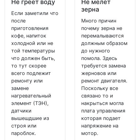
Не греет воду
Не мeлет
зерна
Если заметили что
после
Много причин
приготовления
почему зерна не
кофе, напиток
перемалываются
холодной или не
должным образом
той температуры
до нужного
что должен быть,
помола. Здесь
то тут скорее
требуется замена
всего подлежит
жерновов или
ремонту или
ремонт двигателя.
замене
Поскольку все
нагревательный
связано то и
элемент (ТЭН),
накрыться могла
датчики
плата управления
вышешдшие из
которая подает
строя или
напряжение на
пароблок.
мотор.