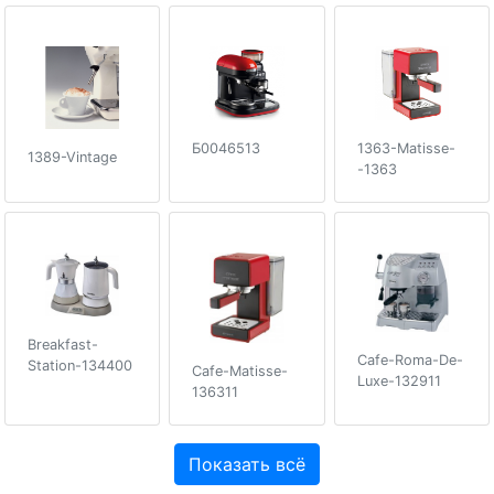
Б0046513
1363-Matisse-
1389-Vintage
-1363
Breakfast-
Cafe-Roma-De-
Station-134400
Cafe-Matisse-
Luxe-132911
136311
Показать всё