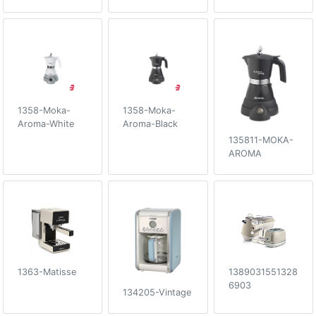
1358-Moka-
1358-Moka-
Aroma-White
Aroma-Black
135811-MOKA-
AROMA
1363-Matisse
1389031551328
6903
134205-Vintage