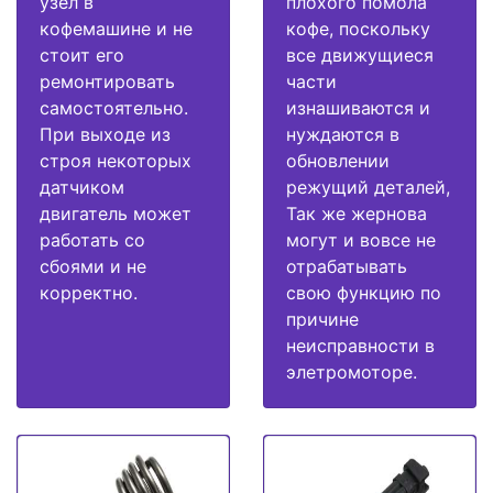
узел в
плохого помола
кофемашине и не
кофе, поскольку
стоит его
все движущиеся
ремонтировать
части
самостоятельно.
изнашиваются и
При выходе из
нуждаются в
строя некоторых
обновлении
датчиком
режущий деталей,
двигатель может
Так же жернова
работать со
могут и вовсе не
сбоями и не
отрабатывать
корректно.
свою функцию по
причине
неисправности в
элетромоторе.