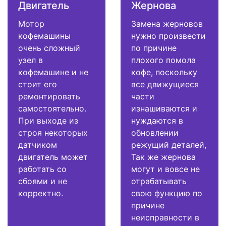
Двигатель
Жернова
Мотор
Замена жерновов
кофемашины
нужно произвести
очень сложный
по причине
узел в
плохого помола
кофемашине и не
кофе, поскольку
стоит его
все движущиеся
ремонтировать
части
самостоятельно.
изнашиваются и
При выходе из
нуждаются в
строя некоторых
обновлении
датчиком
режущий деталей,
двигатель может
Так же жернова
работать со
могут и вовсе не
сбоями и не
отрабатывать
корректно.
свою функцию по
причине
неисправности в