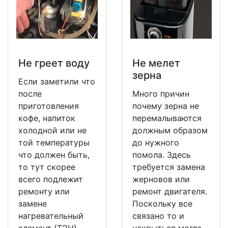
Не греет воду
Не мeлет
зерна
Если заметили что
после
Много причин
приготовления
почему зерна не
кофе, напиток
перемалываются
холодной или не
должным образом
той температуры
до нужного
что должен быть,
помола. Здесь
то тут скорее
требуется замена
всего подлежит
жерновов или
ремонту или
ремонт двигателя.
замене
Поскольку все
нагревательный
связано то и
элемент (ТЭН),
накрыться могла