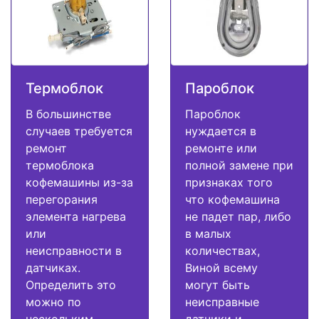
Термоблок
Пароблок
В большинстве
Пароблок
случаев требуется
нуждается в
ремонт
ремонте или
термоблока
полной замене при
кофемашины из-за
признаках того
перегорания
что кофемашина
элемента нагрева
не падет пар, либо
или
в малых
неисправности в
количествах,
датчиках.
Виной всему
Определить это
могут быть
можно по
неисправные
нескольким
датчики и