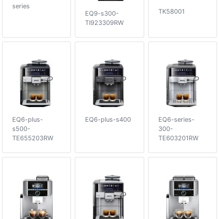
series
TK58001
EQ9-s300-
TI923309RW
EQ6-plus-
EQ6-plus-s400
EQ6-series-
s500-
300-
TE655203RW
TE603201RW