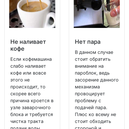
Не наливает
Нет пара
кофе
В данном случае
Если кофемашина
стоит обратить
слабо наливает
внимание на
кофе или вовсе
пароблок, ведь
этого не
засорение данного
происходит, то
механизма
скорее всего
провоцирует
причина кроется в
проблему с
узле заварочного
подачей пара.
блока и требуется
Плюс ко всему не
чистка тракта
стоит обходить
подачи воды.
стороной и