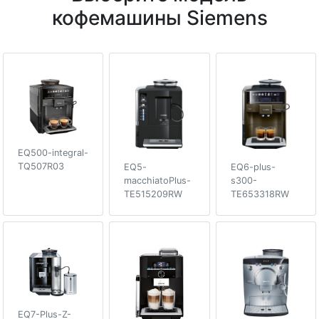
кофемашины Siemens
EQ500-integral-
TQ507R03
EQ5-
EQ6-plus-
macchiatoPlus-
s300-
TE515209RW
TE653318RW
EQ7-Plus-Z-