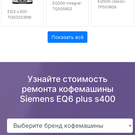
EQ500-classic-
EQ500-integral-
TP501R09
TQ505R02
EQ3-s300-
TI303203RW
Показать всё
Узнайте стоимость
ремонта кофемашины
Siemens EQ6 plus s400