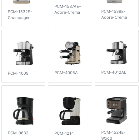
PCM-1537AE-
PCM-1539E-
PCM-1532E-
Adore-Crema
Adore-Crema
Champagne
PCM-4012AL
PCM-4005A
PCM-4009
PCM-1524E-
PCM-0632
PCM-1214
Wood