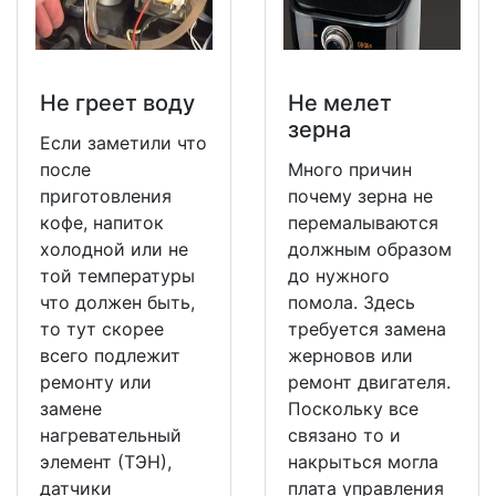
Не греет воду
Не мeлет
зерна
Если заметили что
после
Много причин
приготовления
почему зерна не
кофе, напиток
перемалываются
холодной или не
должным образом
той температуры
до нужного
что должен быть,
помола. Здесь
то тут скорее
требуется замена
всего подлежит
жерновов или
ремонту или
ремонт двигателя.
замене
Поскольку все
нагревательный
связано то и
элемент (ТЭН),
накрыться могла
датчики
плата управления