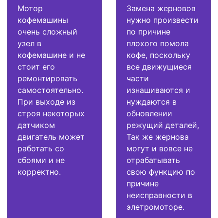
Мотор
Замена жерновов
кофемашины
нужно произвести
очень сложный
по причине
узел в
плохого помола
кофемашине и не
кофе, поскольку
стоит его
все движущиеся
ремонтировать
части
самостоятельно.
изнашиваются и
При выходе из
нуждаются в
строя некоторых
обновлении
датчиком
режущий деталей,
двигатель может
Так же жернова
работать со
могут и вовсе не
сбоями и не
отрабатывать
корректно.
свою функцию по
причине
неисправности в
элетромоторе.