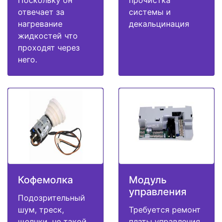
Поскольку он
прочистка
отвечает за
системы и
нагревание
декальцинация
жидкостей что
проходят через
него.
Кофемолка
Модуль
управления
Подозрительный
шум, треск,
Требуется ремонт
щелчки, не такой
платы управления