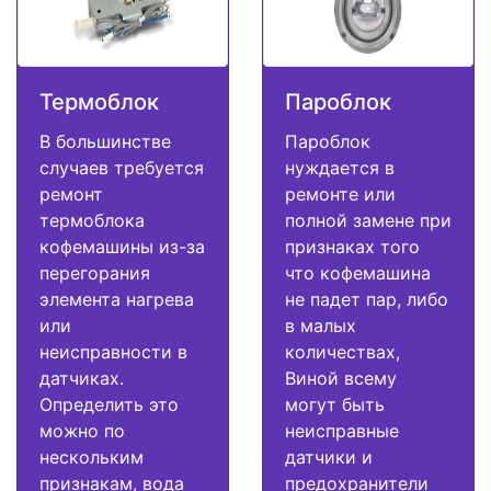
Термоблок
Пароблок
В большинстве
Пароблок
случаев требуется
нуждается в
ремонт
ремонте или
термоблока
полной замене при
кофемашины из-за
признаках того
перегорания
что кофемашина
элемента нагрева
не падет пар, либо
или
в малых
неисправности в
количествах,
датчиках.
Виной всему
Определить это
могут быть
можно по
неисправные
нескольким
датчики и
признакам, вода
предохранители