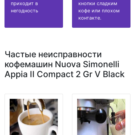
приходит в
кнопки сладким
негодность
кофе или плохом
контакте.
Частые неисправности
кофемашин Nuova Simonelli
Appia II Compact 2 Gr V Black