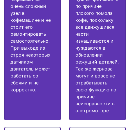
очень сложный
по причине
узел в
плохого помола
кофемашине и не
кофе, поскольку
стоит его
все движущиеся
ремонтировать
части
самостоятельно.
изнашиваются и
При выходе из
нуждаются в
строя некоторых
обновлении
датчиком
режущий деталей,
двигатель может
Так же жернова
работать со
могут и вовсе не
сбоями и не
отрабатывать
корректно.
свою функцию по
причине
неисправности в
элетромоторе.