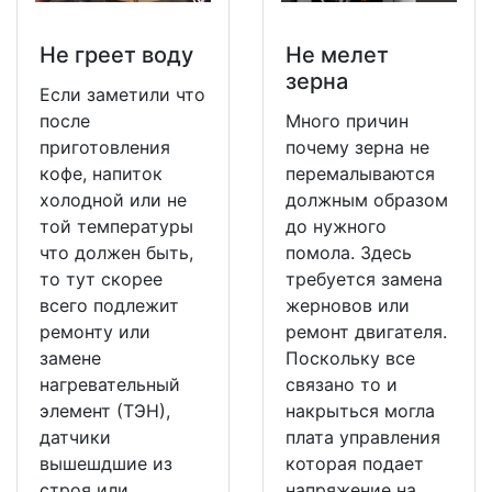
Не греет воду
Не мeлет
зерна
Если заметили что
после
Много причин
приготовления
почему зерна не
кофе, напиток
перемалываются
холодной или не
должным образом
той температуры
до нужного
что должен быть,
помола. Здесь
то тут скорее
требуется замена
всего подлежит
жерновов или
ремонту или
ремонт двигателя.
замене
Поскольку все
нагревательный
связано то и
элемент (ТЭН),
накрыться могла
датчики
плата управления
вышешдшие из
которая подает
строя или
напряжение на