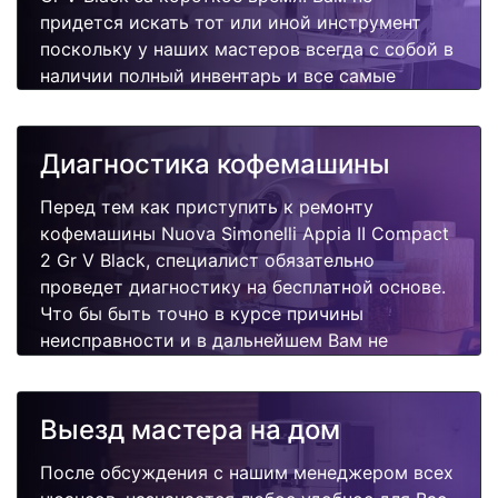
придется искать тот или иной инструмент
поскольку у наших мастеров всегда с собой в
наличии полный инвентарь и все самые
неоходимые запчасти для Вашей
кофемашины. Отремонтируем быстро,
качественно и недорого.
Диагностика кофемашины
Перед тем как приступить к ремонту
кофемашины Nuova Simonelli Appia II Compact
2 Gr V Black, специалист обязательно
проведет диагностику на бесплатной основе.
Что бы быть точно в курсе причины
неисправности и в дальнейшем Вам не
придется повторно вызывать мастера для
поиска других поломок.
Выезд мастера на дом
После обсуждения с нашим менеджером всех