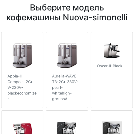
Выберите модель
кофемашины Nuova-simonelli
Oscar-II-Black
Appia-II-
Aurelia-WAVE-
Compact-2Gr-
T3-2Gr-380V-
V-220V-
pearl-
blackeconomize
whitehigh-
r
groupsA