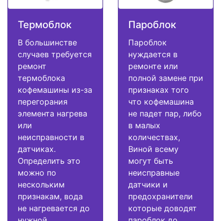
Термоблок
Пароблок
В большинстве
Пароблок
случаев требуется
нуждается в
ремонт
ремонте или
термоблока
полной замене при
кофемашины из-за
признаках того
перегорания
что кофемашина
элемента нагрева
не падет пар, либо
или
в малых
неисправности в
количествах,
датчиках.
Виной всему
Определить это
могут быть
можно по
неисправные
нескольким
датчики и
признакам, вода
предохранители
не нагревается до
которые доводят
нужной
пароблок до