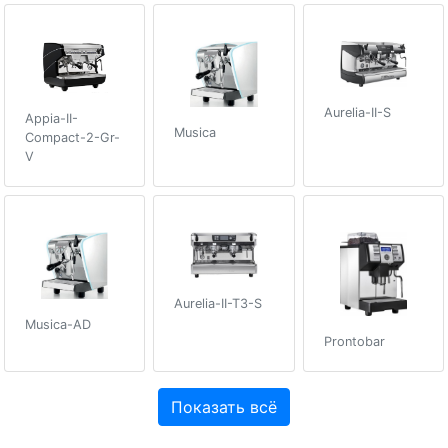
Aurelia-II-S
Appia-II-
Musica
Compact-2-Gr-
V
Aurelia-II-T3-S
Musica-AD
Prontobar
Показать всё