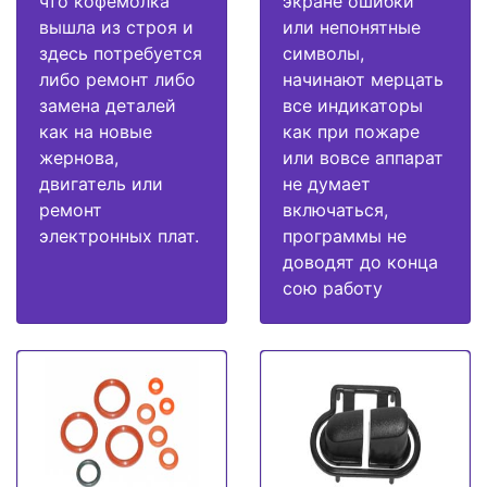
что кофемолка
экране ошибки
вышла из строя и
или непонятные
здесь потребуется
символы,
либо ремонт либо
начинают мерцать
замена деталей
все индикаторы
как на новые
как при пожаре
жернова,
или вовсе аппарат
двигатель или
не думает
ремонт
включаться,
электронных плат.
программы не
доводят до конца
сою работу