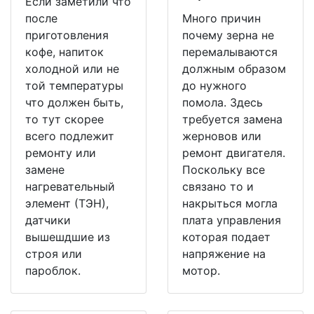
Если заметили что
после
Много причин
приготовления
почему зерна не
кофе, напиток
перемалываются
холодной или не
должным образом
той температуры
до нужного
что должен быть,
помола. Здесь
то тут скорее
требуется замена
всего подлежит
жерновов или
ремонту или
ремонт двигателя.
замене
Поскольку все
нагревательный
связано то и
элемент (ТЭН),
накрыться могла
датчики
плата управления
вышешдшие из
которая подает
строя или
напряжение на
пароблок.
мотор.