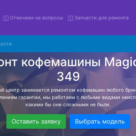
Отвечаем на вопросы
Запчасти для ремонта
ости
онт кофемашин Magio MG 3
вывозом в сервис
тавляем бесплатную услугу - ремонт кофемашин Magi
хники в сервисный центр, а после завершения всех раб
на фиксируется с момента согласования с мастером до
бытовой техники обратно владельцу.
Оставить заявку
Выбрать модель