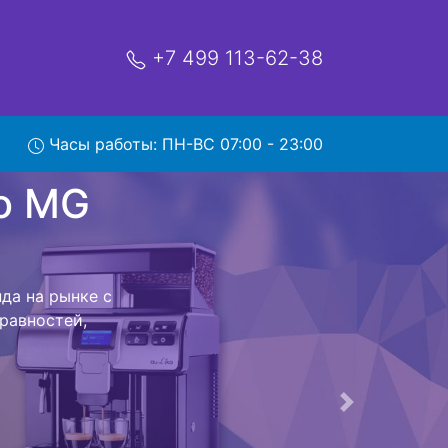
+7 499 113-62-38
Часы работы: ПН-ВС 07:00 - 23:00
49 с
o MG 349 с
от привезем
 возвращения
Следующая