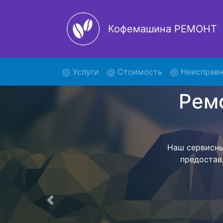
Кофемашина РЕМОНТ
(current)
Услуги
Стоимость
Неисправн
Рем
Мы предос
вывозом те
обратно. Це
Предыдущая