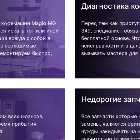
Диагностика к
т кофемашин Magio MG
Перед тем как присту
ся искать тот или иной
349, специалист обяза
ов всегда с собой в
бесплатной основе. Чт
ые неоходимые
неисправности и в дал
ремонтируем быстро,
вызывать мастера для 
Недорогие зап
ом всех нюансов,
Все запчасти которые 
время прибытия
замены, являются ориг
я.
нужды накидывать на н
значительно отличаетс