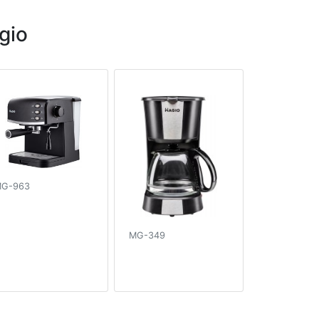
gio
G-963
MG-349