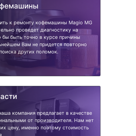
офемашины
пить к ремонту кофемашины Magio MG
тельно проведет диагностику на
о бы быть точно в курсе причины
ьнейшем Вам не придется повторно
поиска других поломок.
части
наша компания предлагает в качестве
инальными от производителя. Нам нет
их цену, именно поэтому стоимость
я.