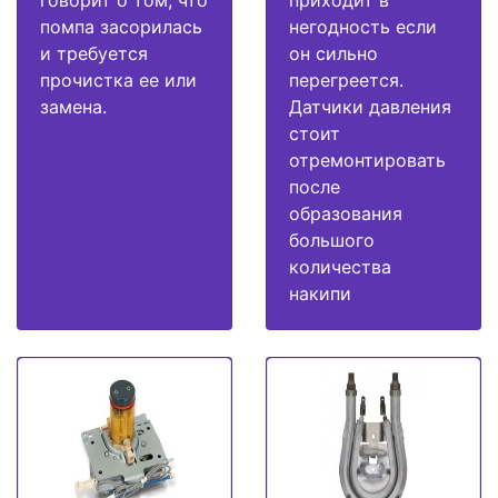
говорит о том, что
приходит в
помпа засорилась
негодность если
и требуется
он сильно
прочистка ее или
перегреется.
замена.
Датчики давления
стоит
отремонтировать
после
образования
большого
количества
накипи