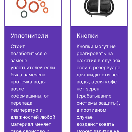
Уплотнители
Кнопки
Стоит
Кнопки могут не
позаботиться о
реагировать на
замене
нажатия в случаях
уплотнителей если
если в резервуаре
была замечена
для жидкости нет
протечка воды
воды, а для кофе
возле
нет зерен
кофемашины, от
(срабатывание
перепада
системы защиты),
температур и
в противном
влажностей любой
случае
материал меняет
воздействовать
свое свойство и
может залитие на