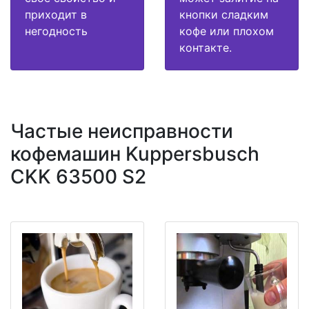
приходит в
кнопки сладким
негодность
кофе или плохом
контакте.
Частые неисправности
кофемашин Kuppersbusch
CKK 63500 S2