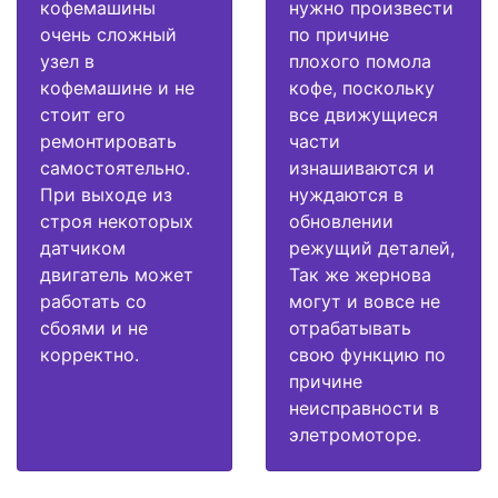
кофемашины
нужно произвести
очень сложный
по причине
узел в
плохого помола
кофемашине и не
кофе, поскольку
стоит его
все движущиеся
ремонтировать
части
самостоятельно.
изнашиваются и
При выходе из
нуждаются в
строя некоторых
обновлении
датчиком
режущий деталей,
двигатель может
Так же жернова
работать со
могут и вовсе не
сбоями и не
отрабатывать
корректно.
свою функцию по
причине
неисправности в
элетромоторе.