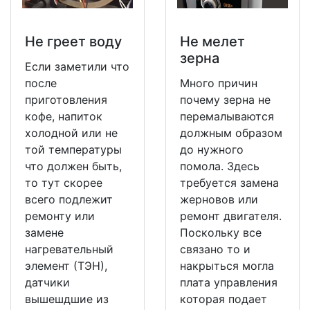
Не греет воду
Не мeлет
зерна
Если заметили что
после
Много причин
приготовления
почему зерна не
кофе, напиток
перемалываются
холодной или не
должным образом
той температуры
до нужного
что должен быть,
помола. Здесь
то тут скорее
требуется замена
всего подлежит
жерновов или
ремонту или
ремонт двигателя.
замене
Поскольку все
нагревательный
связано то и
элемент (ТЭН),
накрыться могла
датчики
плата управления
вышешдшие из
которая подает