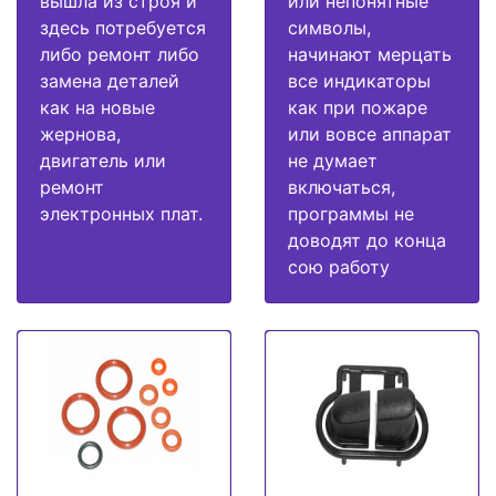
вышла из строя и
или непонятные
здесь потребуется
символы,
либо ремонт либо
начинают мерцать
замена деталей
все индикаторы
как на новые
как при пожаре
жернова,
или вовсе аппарат
двигатель или
не думает
ремонт
включаться,
электронных плат.
программы не
доводят до конца
сою работу