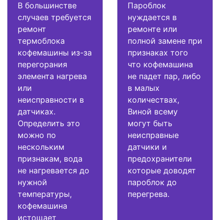
В большинстве
Пароблок
случаев требуется
нуждается в
ремонт
ремонте или
термоблока
полной замене при
кофемашины из-за
признаках того
перегорания
что кофемашина
элемента нагрева
не падет пар, либо
или
в малых
неисправности в
количествах,
датчиках.
Виной всему
Определить это
могут быть
можно по
неисправные
нескольким
датчики и
признакам, вода
предохранители
не нагревается до
которые доводят
нужной
пароблок до
температуры,
перегрева.
кофемашина
истощает