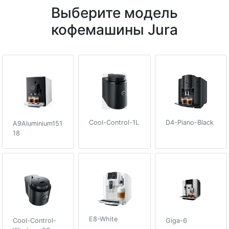
Выберите модель
кофемашины Jura
Cool-Control-1L
D4-Piano-Black
A9Aluminium151
18
E8-White
Cool-Control-
Giga-6