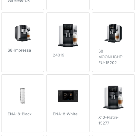
Wireless-06
S8-Impressa
S8-
24019
MOONLIGHT-
EU-15202
ENA-8-Black
ENA-8-White
X10-Platin-
15277