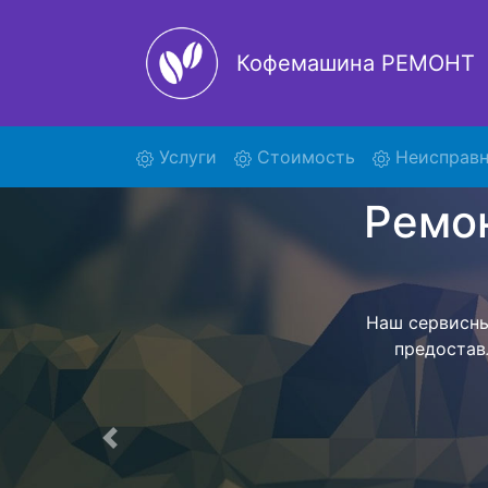
Кофемашина РЕМОНТ
(current)
Услуги
Стоимость
Неисправн
Ремонт
Мы предоставл
вывозом те
обратно. Це
Предыдущая