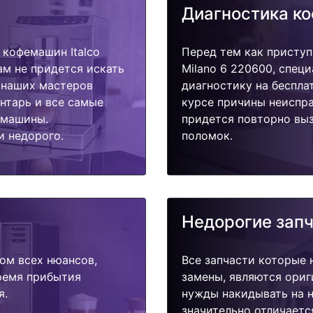
Диагностика к
кофемашин Italco
Перед тем как приступ
ам не придется искать
Milano 6 220600, спец
у наших мастеров
диагностику на беспла
ентарь и все самые
курсе причины неиспра
емашины.
придется повторно выз
и недорого.
поломок.
Недорогие зап
ом всех нюансов,
Все запчасти которые 
время прибытия
замены, являются ориг
я.
нужды накидывать на н
значительно отличаетс