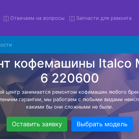
Отвечаем на вопросы
Запчасти для ремонта
ости
 кофемашин Italco Milano 6
с вывозом в сервис
яем бесплатную услугу - ремонт кофемашин Italco Mil
хники в сервисный центр, а после завершения всех раб
на фиксируется с момента согласования с мастером до
бытовой техники обратно владельцу.
Оставить заявку
Выбрать модель