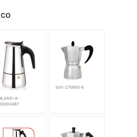
lco
Soft-275600-6
ILANO-4-
00004487