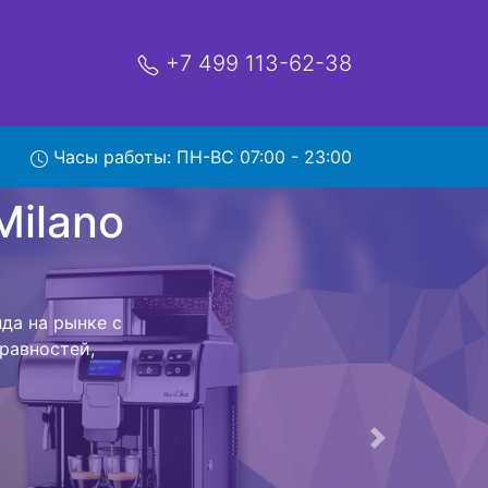
+7 499 113-62-38
Часы работы: ПН-ВС 07:00 - 23:00
 220600
ano 6 220600 с
от привезем
 возвращения
Следующая