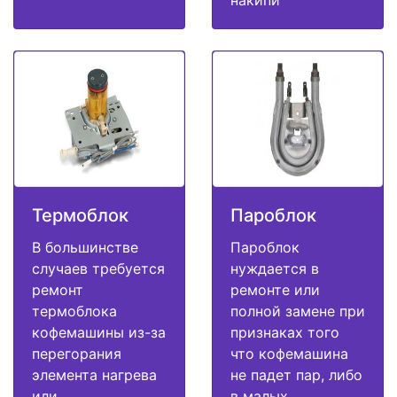
накипи
Термоблок
Пароблок
В большинстве
Пароблок
случаев требуется
нуждается в
ремонт
ремонте или
термоблока
полной замене при
кофемашины из-за
признаках того
перегорания
что кофемашина
элемента нагрева
не падет пар, либо
или
в малых