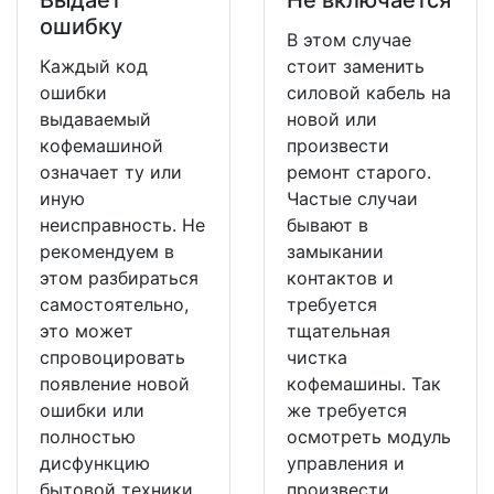
ошибку
В этом случае
Каждый код
стоит заменить
ошибки
силовой кабель на
выдаваемый
новой или
кофемашиной
произвести
означает ту или
ремонт старого.
иную
Частые случаи
неисправность. Не
бывают в
рекомендуем в
замыкании
этом разбираться
контактов и
самостоятельно,
требуется
это может
тщательная
спровоцировать
чистка
появление новой
кофемашины. Так
ошибки или
же требуется
полностью
осмотреть модуль
дисфункцию
управления и
бытовой техники
произвести