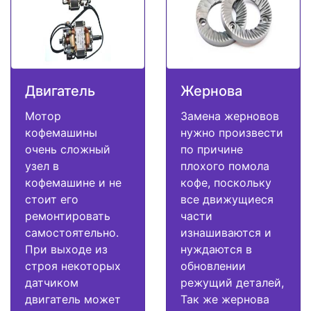
Двигатель
Жернова
Мотор
Замена жерновов
кофемашины
нужно произвести
очень сложный
по причине
узел в
плохого помола
кофемашине и не
кофе, поскольку
стоит его
все движущиеся
ремонтировать
части
самостоятельно.
изнашиваются и
При выходе из
нуждаются в
строя некоторых
обновлении
датчиком
режущий деталей,
двигатель может
Так же жернова