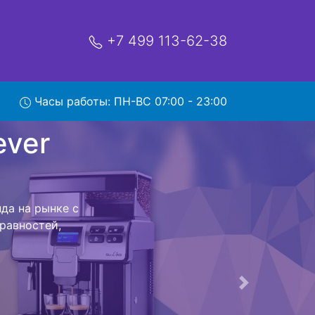
+7 499 113-62-38
Часы работы: ПН-ВС 07:00 - 23:00
osta с
1050 Costa с
от привезем
 возвращения
Следующая