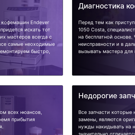
Диагностика к
 кофемашин Endever
Перед тем как присту
 придется искать тот
1050 Costa, специалис
их мастеров всегда с
на бесплатной основе.
 все самые неоходимые
неисправности и в дал
ремонтируем быстро,
вызывать мастера для 
Недорогие зап
ом всех нюансов,
Все запчасти которые 
время прибытия
замены, являются ориг
я.
нужды накидывать на н
значительно отличаетс