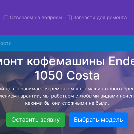
Отвечаем на вопросы
Запчасти для ремонта
ости
т кофемашин Endever 1050 C
вывозом в сервис
вляем бесплатную услугу - ремонт кофемашин Endever 
хники в сервисный центр, а после завершения всех раб
на фиксируется с момента согласования с мастером до
бытовой техники обратно владельцу.
Оставить заявку
Выбрать модель