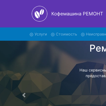
Кофемашина РЕМОНТ
(current)
Услуги
Стоимость
Неисправн
Ремон
Мы предоста
вывозом те
обратно. Це
Предыдущая