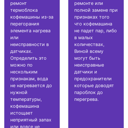
ремонт
ремонте или
термоблока
полной замене при
кофемашины из-за
признаках того
перегорания
что кофемашина
элемента нагрева
не падет пар, либо
или
в малых
неисправности в
количествах,
датчиках.
Виной всему
Определить это
могут быть
можно по
неисправные
нескольким
датчики и
признакам, вода
предохранители
не нагревается до
которые доводят
нужной
пароблок до
температуры,
перегрева.
кофемашина
истощает
неприятный запах
или вовсе не