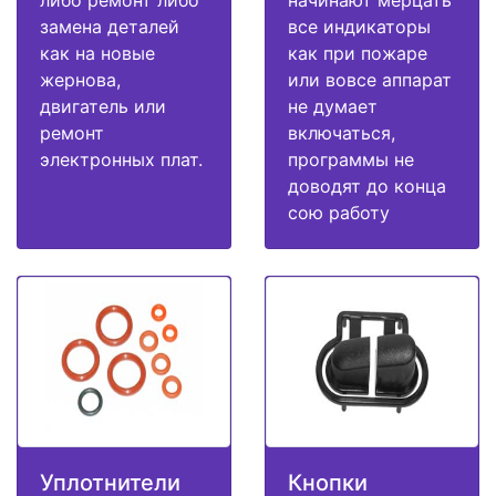
либо ремонт либо
начинают мерцать
замена деталей
все индикаторы
как на новые
как при пожаре
жернова,
или вовсе аппарат
двигатель или
не думает
ремонт
включаться,
электронных плат.
программы не
доводят до конца
сою работу
Уплотнители
Кнопки