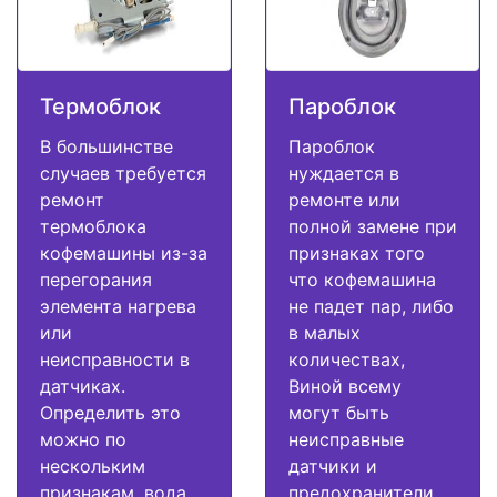
Термоблок
Пароблок
В большинстве
Пароблок
случаев требуется
нуждается в
ремонт
ремонте или
термоблока
полной замене при
кофемашины из-за
признаках того
перегорания
что кофемашина
элемента нагрева
не падет пар, либо
или
в малых
неисправности в
количествах,
датчиках.
Виной всему
Определить это
могут быть
можно по
неисправные
нескольким
датчики и
признакам, вода
предохранители