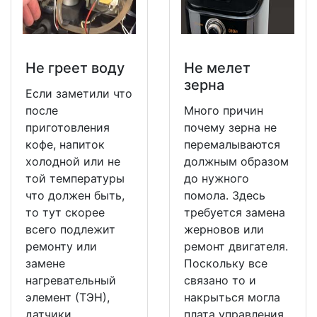
Не греет воду
Не мeлет
зерна
Если заметили что
после
Много причин
приготовления
почему зерна не
кофе, напиток
перемалываются
холодной или не
должным образом
той температуры
до нужного
что должен быть,
помола. Здесь
то тут скорее
требуется замена
всего подлежит
жерновов или
ремонту или
ремонт двигателя.
замене
Поскольку все
нагревательный
связано то и
элемент (ТЭН),
накрыться могла
датчики
плата управления