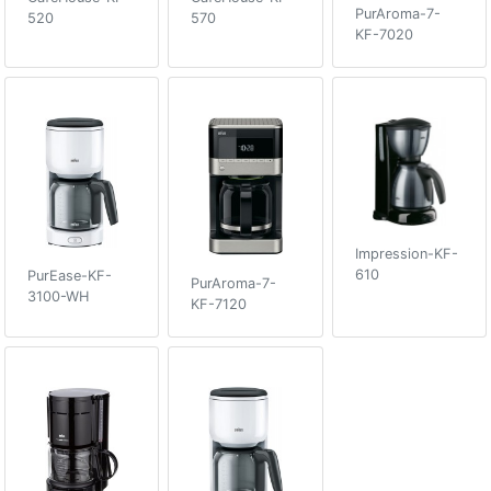
PurAroma-7-
520
570
KF-7020
Impression-KF-
610
PurEase-KF-
PurAroma-7-
3100-WH
KF-7120