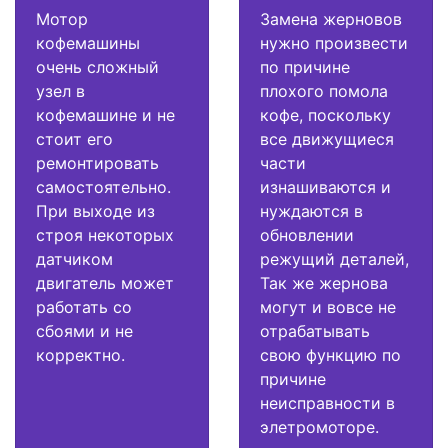
Мотор
Замена жерновов
кофемашины
нужно произвести
очень сложный
по причине
узел в
плохого помола
кофемашине и не
кофе, поскольку
стоит его
все движущиеся
ремонтировать
части
самостоятельно.
изнашиваются и
При выходе из
нуждаются в
строя некоторых
обновлении
датчиком
режущий деталей,
двигатель может
Так же жернова
работать со
могут и вовсе не
сбоями и не
отрабатывать
корректно.
свою функцию по
причине
неисправности в
элетромоторе.