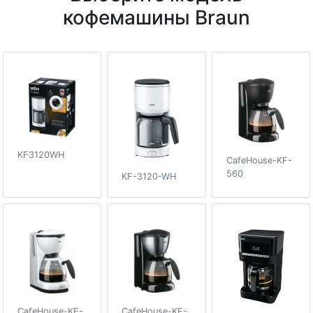
кофемашины Braun
KF3120WH
CafeHouse-KF-
560
KF-3120-WH
CafeHouse-KF-
CafeHouse-KF-