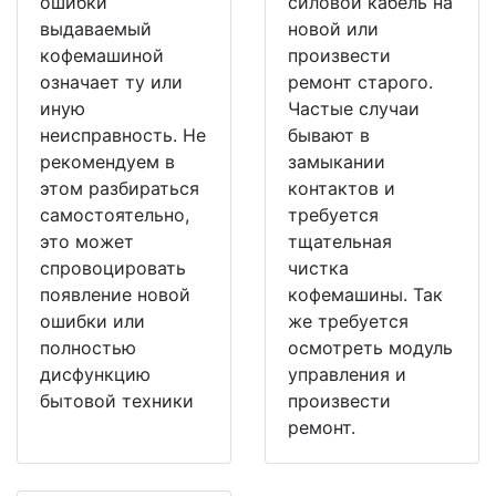
ошибки
силовой кабель на
выдаваемый
новой или
кофемашиной
произвести
означает ту или
ремонт старого.
иную
Частые случаи
неисправность. Не
бывают в
рекомендуем в
замыкании
этом разбираться
контактов и
самостоятельно,
требуется
это может
тщательная
спровоцировать
чистка
появление новой
кофемашины. Так
ошибки или
же требуется
полностью
осмотреть модуль
дисфункцию
управления и
бытовой техники
произвести
ремонт.