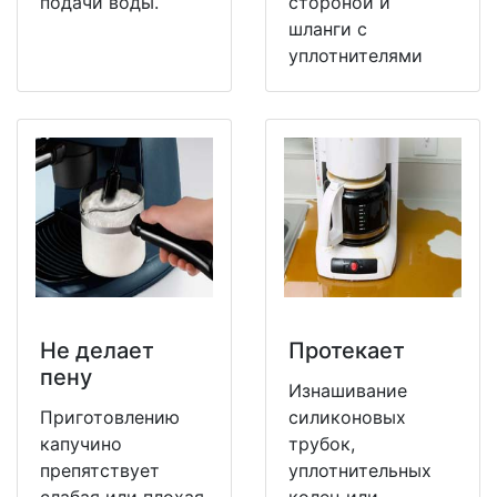
подачи воды.
стороной и
шланги с
уплотнителями
Не делает
Протекает
пену
Изнашивание
Приготовлению
силиконовых
капучино
трубок,
препятствует
уплотнительных
слабая или плохая
колец или