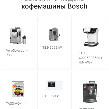
кофемашины Bosch
TES-50621W
VeroSelection-
TAS-
700
600260036004
-My-Way
CTL-636B6
TASSIMO-144
Benvenuto-