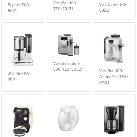
VeroBar-100-
VeroCafe-TES-
Styline-TKA-
TES-70121
50221
8651
VeroSelection-
500-TES-80521
VeroBar-100-
Styline-TKA-
AromaPro-TES-
8631
71121