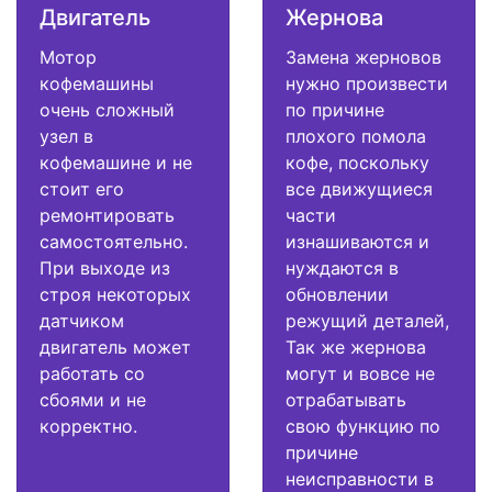
Двигатель
Жернова
Мотор
Замена жерновов
кофемашины
нужно произвести
очень сложный
по причине
узел в
плохого помола
кофемашине и не
кофе, поскольку
стоит его
все движущиеся
ремонтировать
части
самостоятельно.
изнашиваются и
При выходе из
нуждаются в
строя некоторых
обновлении
датчиком
режущий деталей,
двигатель может
Так же жернова
работать со
могут и вовсе не
сбоями и не
отрабатывать
корректно.
свою функцию по
причине
неисправности в